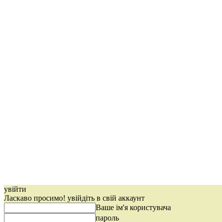
увійти
Ласкаво просимо! увійдіть в свій аккаунт
Ваше ім'я користувача
пароль