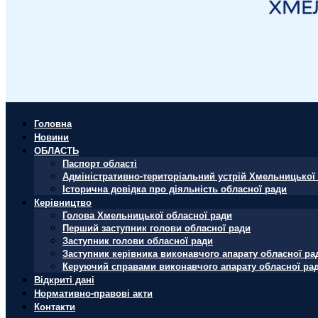
Головна
Новини
ОБЛАСТЬ
Паспорт області
Адміністративно-територіальний устрій Хмельницької 
Історична довідка про діяльність обласної ради
Керівництво
Голова Хмельницької обласної ради
Перший заступник голови обласної ради
Заступник голови обласної ради
Заступник керівника виконавчого апарату обласної ра
Керуючий справами виконавчого апарату обласної ра
Відкриті дані
Нормативно-правові акти
Контакти