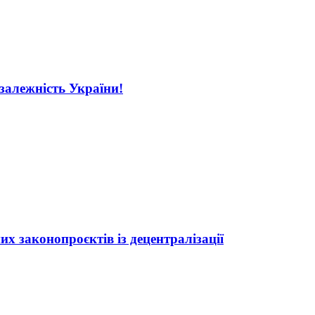
езалежність України!
 законопроєктів із децентралізації