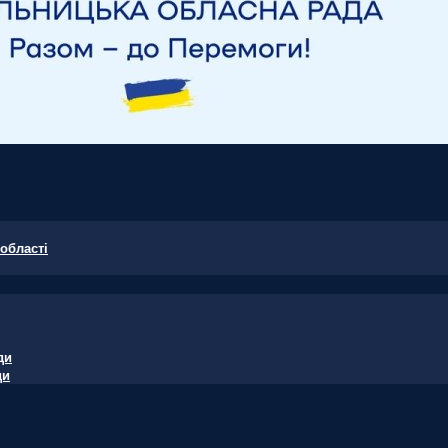
області
ди
ди