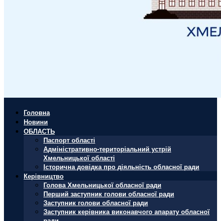
Головна
Новини
ОБЛАСТЬ
Паспорт області
Адміністративно-територіальний устрій
Хмельницької області
Історична довідка про діяльність обласної ради
Керівництво
Голова Хмельницької обласної ради
Перший заступник голови обласної ради
Заступник голови обласної ради
Заступник керівника виконавчого апарату обласної
ради