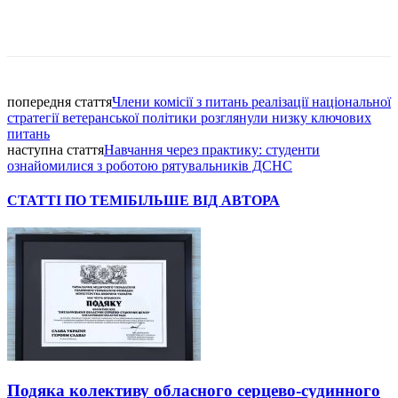
Facebook
попередня стаття
Члени комісії з питань реалізації національної
стратегії ветеранської політики розглянули низку ключових
питань
наступна стаття
Навчання через практику: студенти
ознайомилися з роботою рятувальників ДСНС
СТАТТІ ПО ТЕМІ
БІЛЬШЕ ВІД АВТОРА
Подяка колективу обласного серцево-судинного