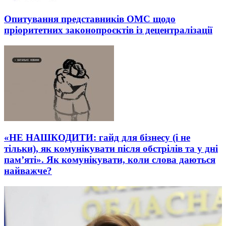
Опитування представників ОМС щодо
пріоритетних законопроєктів із децентралізації
«НЕ НАШКОДИТИ: гайд для бізнесу (і не
тільки), як комунікувати після обстрілів та у дні
пам’яті». Як комунікувати, коли слова даються
найважче?