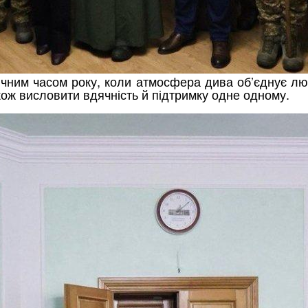
чним часом року, коли атмосфера дива об’єднує люде
кож висловити вдячність й підтримку одне одному.