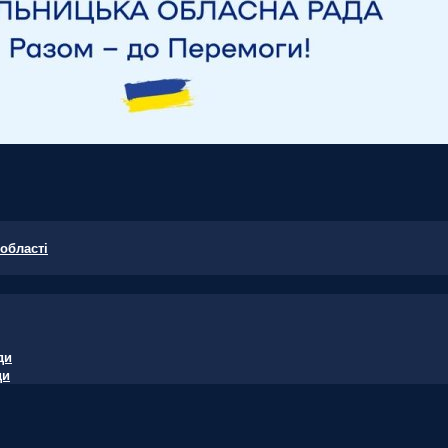
області
ди
ди