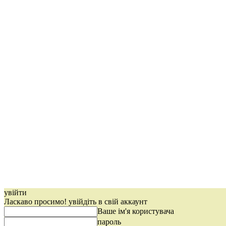
увійти
Ласкаво просимо! увійдіть в свій аккаунт
Ваше ім'я користувача
пароль