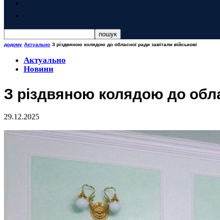
додому
Актуально
З різдвяною колядою до обласної ради завітали військові
Актуально
Новини
З різдвяною колядою до обла
29.12.2025