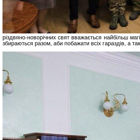
різдвяно-новорічних свят вважається найбільш магі
збираються разом, аби побажати всіх гараздів, а та