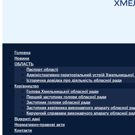
Головна
Новини
ОБЛАСТЬ
Паспорт області
Адміністративно-територіальний устрій Хмельницької 
Історична довідка про діяльність обласної ради
Керівництво
Голова Хмельницької обласної ради
Перший заступник голови обласної ради
Заступник голови обласної ради
Заступник керівника виконавчого апарату обласної ра
Керуючий справами виконавчого апарату обласної ра
Відкриті дані
Нормативно-правові акти
Контакти