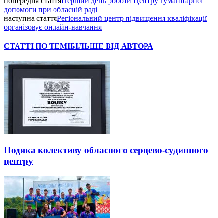
попередня стаття
Перший день роботи Центру гуманітарної
допомоги при обласній раді
наступна стаття
Регіональний центр підвищення кваліфікації
організовує онлайн-навчання
СТАТТІ ПО ТЕМІ
БІЛЬШЕ ВІД АВТОРА
Подяка колективу обласного серцево-судинного
центру