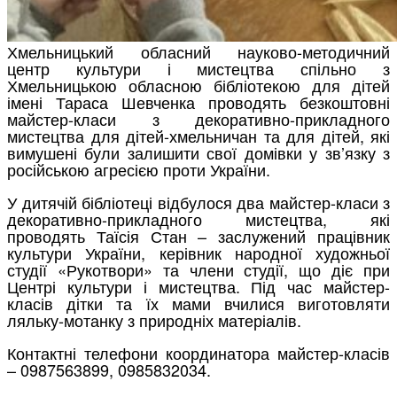
Хмельницький обласний науково-методичний
центр культури і мистецтва спільно з
Хмельницькою обласною бібліотекою для дітей
імені Тараса Шевченка проводять безкоштовні
майстер-класи з декоративно-прикладного
мистецтва для дітей-хмельничан та для дітей, які
вимушені були залишити свої домівки у зв’язку з
російською агресією проти України.
У дитячій бібліотеці відбулося два майстер-класи з
декоративно-прикладного мистецтва, які
проводять Таїсія Стан – заслужений працівник
культури України, керівник народної художньої
студії «Рукотвори» та члени студії, що діє при
Центрі культури і мистецтва. Під час майстер-
класів дітки та їх мами вчилися виготовляти
ляльку-мотанку з природніх матеріалів.
Контактні телефони координатора майстер-класів
– 0987563899, 0985832034.