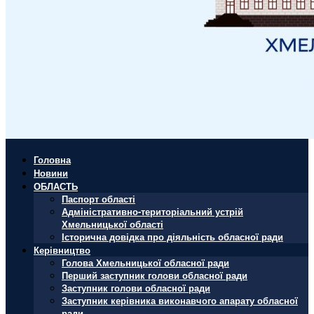
Головна
Новини
ОБЛАСТЬ
Паспорт області
Адміністративно-територіальний устрій
Хмельницької області
Історична довідка про діяльність обласної ради
Керівництво
Голова Хмельницької обласної ради
Перший заступник голови обласної ради
Заступник голови обласної ради
Заступник керівника виконавчого апарату обласної
ради