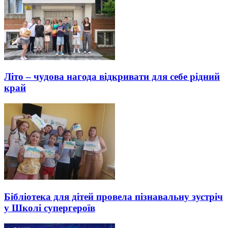
Літо – чудова нагода відкривати для себе рідний
край
Бібліотека для дітей провела пізнавальну зустріч
у Школі супергероїв