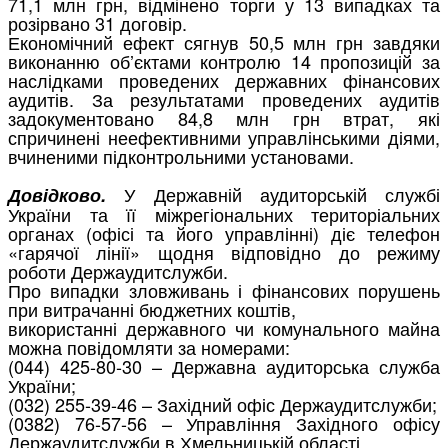
71,1
млн
грн,
відмінено
торги
у
13
випадках
та
розірвано
31
договір.
Економічний
ефект
сягнув
50,5
млн
грн
завдяки
виконанню
об’єктами
контролю
14
пропозицій
за
наслідками
проведених
державних
фінансових
аудитів.
За
результатами
проведених
аудитів
задокументовано
84,8
млн
грн
втрат,
які
спричинені
неефективними
управлінськими
діями,
вчиненими
підконтрольними
установами.
У
Державній
аудиторській
службі
Довідково.
України
та
її
міжрегіональних
територіальних
органах
(офісі
та
його
управлінні)
діє
телефон
«гарячої
лінії»
щодня
відповідно
до
режиму
роботи
Держаудитслужби.
Про
випадки
зловживань
і
фінансових
порушень
при
витрачанні
бюджетних
коштів,
використанні
державного
чи
комунального
майна
можна
повідомляти
за
номерами:
(044) 425-80-30 –
Державна
аудиторська
служба
України;
(032) 255-39-46 –
Західний
офіс
Держаудитслужби;
(0382) 76-57-56 –
Управління
Західного
офісу
Держаудитслужби
в
Хмельницькій
області.