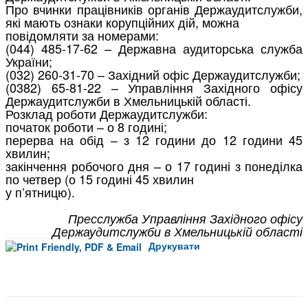
Про
вчинки
працівників
органів
Держаудитслужби,
які
мають
ознаки
корупційних
дій,
можна
повідомляти
за
номерами:
(044) 485-17-62 –
Державна
аудиторська
служба
України;
(032) 260-31-70 –
Західний
офіс
Держаудитслужби;
(0382) 65-81-22 –
Управління
Західного
офісу
Держаудитслужби
в
Хмельницькій
області.
Розклад
роботи
Держаудитслужби:
початок
роботи
–
о
8
годині;
перерва
на
обід
–
з
12
години
до
12
години
45
хвилин;
закінчення
робочого
дня
–
о
17
годині
з
понеділка
по
четвер
(о
15
годині
45
хвилин
у
п’ятницю).
Пресслужба
Управління
Західного
офісу
Держаудитслужби
в
Хмельницькій
області
Друкувати
Facebook