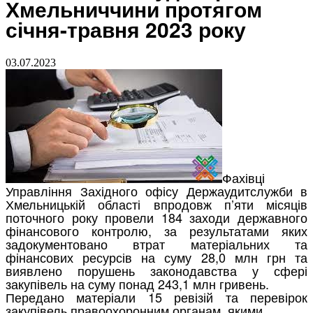
Хмельниччини протягом
січня-травня 2023 року
03.07.2023
Фахівці
Управління
Західного
офісу
Держаудитслужби
в
Хмельницькій
області
впродовж
п’яти
місяців
поточного
року
провели
184
заходи
державного
фінансового
контролю,
за
результатами
яких
задокументовано
втрат
матеріальних
та
фінансових
ресурсів
на
суму
28,0
млн
грн
та
виявлено
порушень
законодавства
у
сфері
закупівель
на
суму
понад
243,1
млн
гривень.
Передано
матеріали
15
ревізій
та
перевірок
закупівель
правоохоронним
органам,
якими