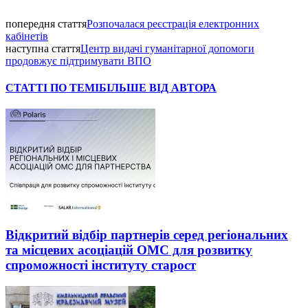
попередня стаття
Розпочалася реєстрація електронних
кабінетів
наступна стаття
Центр видачі гуманітарної допомоги
продовжує підтримувати ВПО
СТАТТІ ПО ТЕМІ
БІЛЬШЕ ВІД АВТОРА
Відкритий відбір партнерів серед регіональних
та місцевих асоціацій ОМС для розвитку
спроможності інституту старост