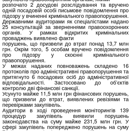
розпочато
2
досудові
розслідування
та
вручено
одній
посадовій
особі
письмове
повідомлення
про
підозру
у
вчиненні
кримінального
правопорушення.
Державними
аудиторами
як
спеціалістами
надано
25
консультацій
за
зверненнями
правоохоронних
органів.
У
рамках
відкритих
кримінальних
проваджень
виявлено
факти
порушень,
що
призвели
до
втрат
понад
13,7
млн
грн.
Окрім
того,
5
особам
вручено
повідомлення
про
підозру
у
скоєнні
кримінального
правопорушення.
У
межах
наданих
повноважень
складено
16
протоколів
про
адміністративні
правопорушення
та
притягнуто
6
посадових
осіб
до
адміністративної
відповідальності.
Застосовано
до
об’єктів
контролю
дві
фінансові
санкції.
Усунуто
майже
11,5
млн
грн
фінансових
порушень,
що
призвели
до
втрат,
виявлених
ревізіями
та
перевірками
закупівель.
Аудитори
в
ході
проведення
моніторингів
139
процедур
закупівель
виявили
порушень
законодавства
на
суму
майже
231,5
млн
грн.
У
сфері
закупівель
попереджено
порушень
на
суму