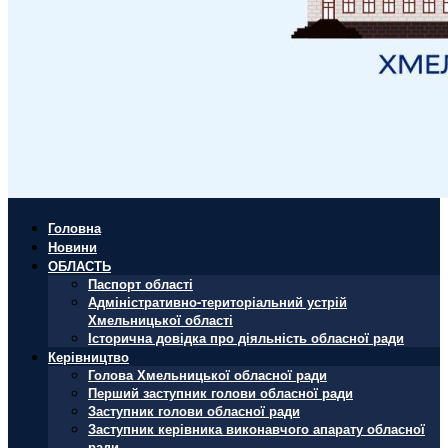
Головна
Новини
ОБЛАСТЬ
Паспорт області
Адміністративно-територіальний устрій
Хмельницької області
Історична довідка про діяльність обласної ради
Керівництво
Голова Хмельницької обласної ради
Перший заступник голови обласної ради
Заступник голови обласної ради
Заступник керівника виконавчого апарату обласної
ради