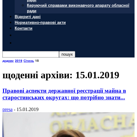
Керуючий справами виконавчого апарату обласної
ради
Відкриті дані
Нормативно-правові акти
Контакти
додому
2019
Січень
15
щоденні архіви: 15.01.2019
Правові аспекти державної реєстрації майна в
старостинських округах: що потрібно знати...
presa
-
15.01.2019