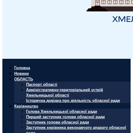
Головна
Новини
ОБЛАСТЬ
Паспорт області
Адміністративно-територіальний устрій
Хмельницької області
Історична довідка про діяльність обласної ради
Керівництво
Голова Хмельницької обласної ради
Перший заступник голови обласної ради
Заступник голови обласної ради
Заступник керівника виконавчого апарату обласної
ради