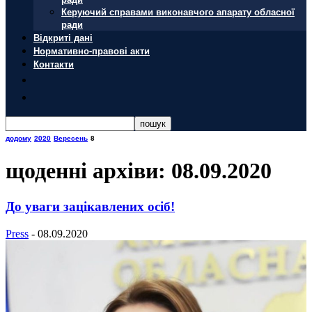
Керуючий справами виконавчого апарату обласної
ради
Відкриті дані
Нормативно-правові акти
Контакти
додому
2020
Вересень
8
щоденні архіви: 08.09.2020
До уваги зацікавлених осіб!
Press
-
08.09.2020