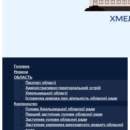
Головна
Новини
ОБЛАСТЬ
Паспорт області
Адміністративно-територіальний устрій
Хмельницької області
Історична довідка про діяльність обласної ради
Керівництво
Голова Хмельницької обласної ради
Перший заступник голови обласної ради
Заступник голови обласної ради
Заступник керівника виконавчого апарату обласної
ради