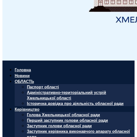
Головна
Новини
ОБЛАСТЬ
Паспорт області
Адміністративно-територіальний устрій
Хмельницької області
Історична довідка про діяльність обласної ради
Керівництво
Голова Хмельницької обласної ради
Перший заступник голови обласної ради
Заступник голови обласної ради
Заступник керівника виконавчого апарату обласної
ради