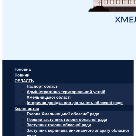
Головна
Новини
ОБЛАСТЬ
Паспорт області
Адміністративно-територіальний устрій
Хмельницької області
Історична довідка про діяльність обласної ради
Керівництво
Голова Хмельницької обласної ради
Перший заступник голови обласної ради
Заступник голови обласної ради
Заступник керівника виконавчого апарату обласної
ради