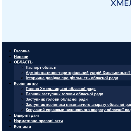
Головна
Новини
ОБЛАСТЬ
Паспорт області
Адміністративно-територіальний устрій Хмельницької 
Історична довідка про діяльність обласної ради
Керівництво
Голова Хмельницької обласної ради
Перший заступник голови обласної ради
Заступник голови обласної ради
Заступник керівника виконавчого апарату обласної ра
Керуючий справами виконавчого апарату обласної ра
Відкриті дані
Нормативно-правові акти
Контакти