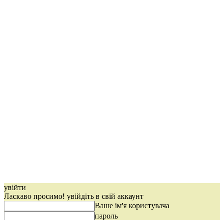
увійти
Ласкаво просимо! увійдіть в свій аккаунт
Ваше ім'я користувача
пароль