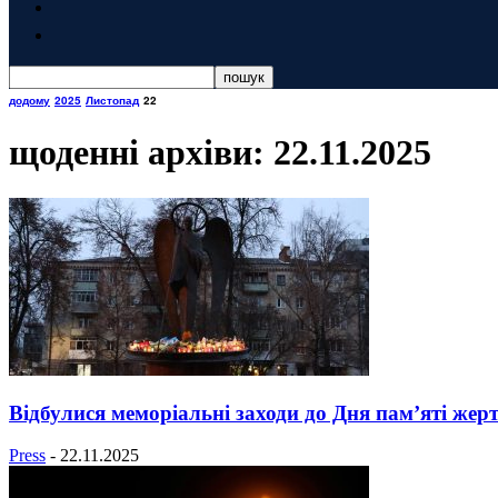
додому
2025
Листопад
22
щоденні архіви: 22.11.2025
Відбулися меморіальні заходи до Дня пам’яті жер
Press
-
22.11.2025