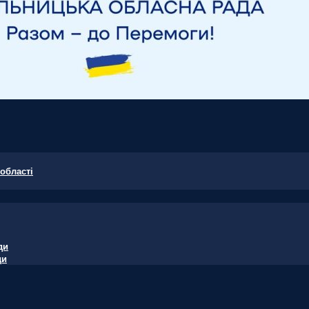
області
ди
ди