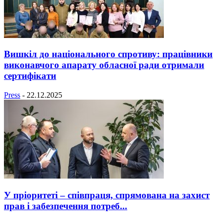
Вишкіл до національного спротиву: працівники
виконавчого апарату обласної ради отримали
сертифікати
Press
-
22.12.2025
У пріоритеті – співпраця, спрямована на захист
прав і забезпечення потреб...