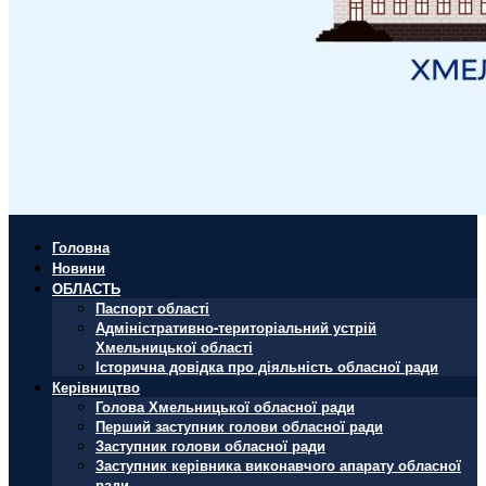
Головна
Новини
ОБЛАСТЬ
Паспорт області
Адміністративно-територіальний устрій
Хмельницької області
Історична довідка про діяльність обласної ради
Керівництво
Голова Хмельницької обласної ради
Перший заступник голови обласної ради
Заступник голови обласної ради
Заступник керівника виконавчого апарату обласної
ради