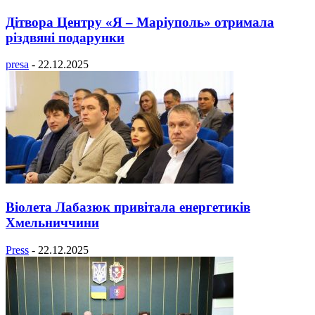
Дітвора Центру «Я – Маріуполь» отримала
різдвяні подарунки
presa
-
22.12.2025
Віолета Лабазюк привітала енергетиків
Хмельниччини
Press
-
22.12.2025