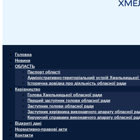
Головна
Новини
ОБЛАСТЬ
Паспорт області
Адміністративно-територіальний устрій Хмельницької 
Історична довідка про діяльність обласної ради
Керівництво
Голова Хмельницької обласної ради
Перший заступник голови обласної ради
Заступник голови обласної ради
Заступник керівника виконавчого апарату обласної ра
Керуючий справами виконавчого апарату обласної ра
Відкриті дані
Нормативно-правові акти
Контакти