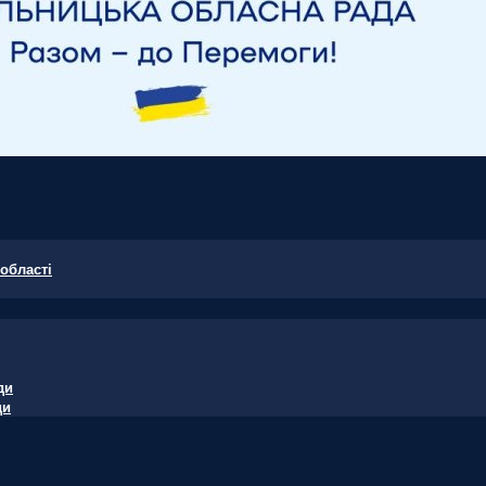
області
ди
ди