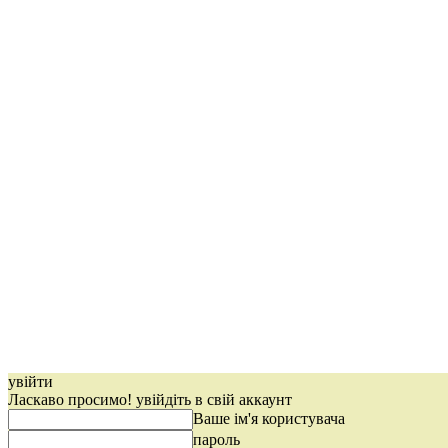
увійти
Ласкаво просимо! увійдіть в свій аккаунт
Ваше ім'я користувача
пароль