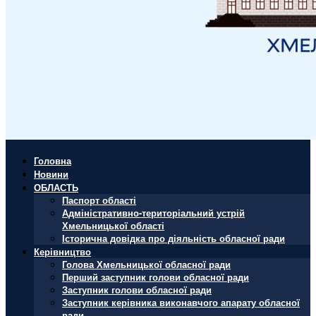
Головна
Новини
ОБЛАСТЬ
Паспорт області
Адміністративно-територіальний устрій
Хмельницької області
Історична довідка про діяльність обласної ради
Керівництво
Голова Хмельницької обласної ради
Перший заступник голови обласної ради
Заступник голови обласної ради
Заступник керівника виконавчого апарату обласної
ради