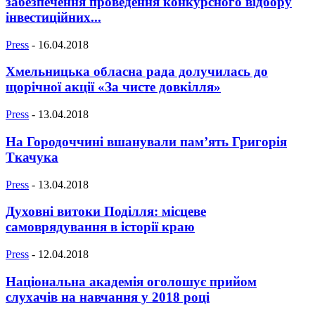
забезпечення проведення конкурсного відбору
інвестиційних...
Press
-
16.04.2018
Хмельницька обласна рада долучилась до
щорічної акції «За чисте довкілля»
Press
-
13.04.2018
На Городоччині вшанували пам’ять Григорія
Ткачука
Press
-
13.04.2018
Духовні витоки Поділля: місцеве
самоврядування в історії краю
Press
-
12.04.2018
Національна академія оголошує прийом
слухачів на навчання у 2018 році