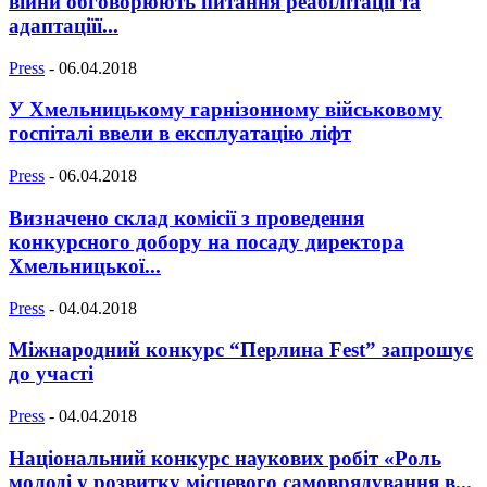
війни обговорюють питання реабілітації та
адаптаціїї...
Press
-
06.04.2018
У Хмельницькому гарнізонному військовому
госпіталі ввели в експлуатацію ліфт
Press
-
06.04.2018
Визначено склад комісії з проведення
конкурсного добору на посаду директора
Хмельницької...
Press
-
04.04.2018
Міжнародний конкурс “Перлина Fest” запрошує
до участі
Press
-
04.04.2018
Національний конкурс наукових робіт «Роль
молоді у розвитку місцевого самоврядування в...