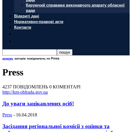
Керуючий справами виконавчого апарату обласної
ради
Відкриті дані
Нормативно-правові акти
Контакти
додому
авторів
повідомлень по Press
Press
4237 ПОВІДОМЛЕНЬ
0 КОМЕНТАРІ
http://km-oblrada.gov.ua
До уваги зацікавлених осіб!
Press
-
16.04.2018
Засідання регіональної комісії з оцінки та