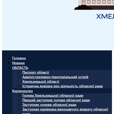
Головна
Новини
ОБЛАСТЬ
Паспорт області
Адміністративно-територіальний устрій
Хмельницької області
Історична довідка про діяльність обласної ради
Керівництво
Голова Хмельницької обласної ради
Перший заступник голови обласної ради
Заступник голови обласної ради
Заступник керівника виконавчого апарату обласної
ради