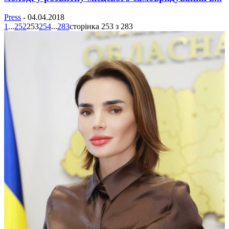
Press
-
04.04.2018
1
...
252
253
254
...
283
сторінка 253 з 283