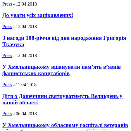
Press
-
12.04.2018
До уваги усіх зацікавлених!
Press
-
12.04.2018
З нагоди 100-річчя від дня народження Григорія
Ткачука
Press
-
12.04.2018
У Хмельницькому вшанували пам’ять в’язнів
фашистських концтаборів
Press
-
11.04.2018
Діти з Донеччини святкуватимуть Великдень у
нашій області
Press
-
06.04.2018
У Хмельницькому обласному госпіталі ветеранів