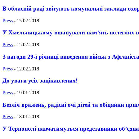
В обласній раді звітують комунальні заклади охо
Press
-
15.02.2018
У Хмельницькому вшанували пам’ять полеглих вої
Press
-
15.02.2018
З нагоди 29-ї річниці виведення військ з Афганіст
Press
-
12.02.2018
До уваги усіх зацікавлених!
Press
-
19.01.2018
Безліч вражень, радісні очі дітей та обіцянки приї
Press
-
18.01.2018
У Тернополі навчатимуться представники об’єдна