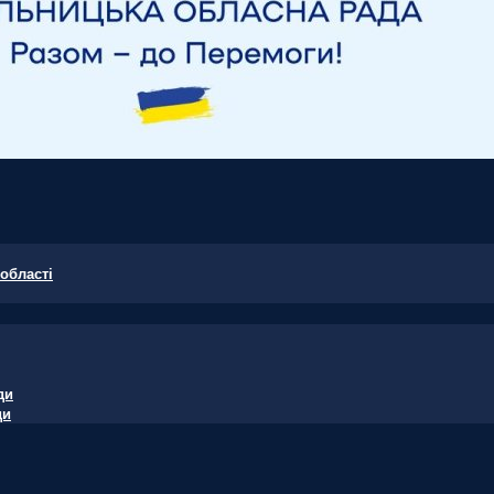
області
ди
ди