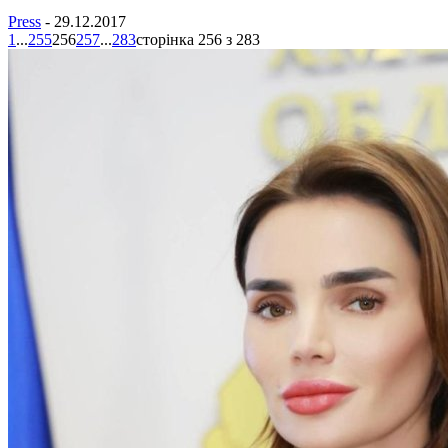
Press
-
29.12.2017
1
...
255
256
257
...
283
сторінка 256 з 283