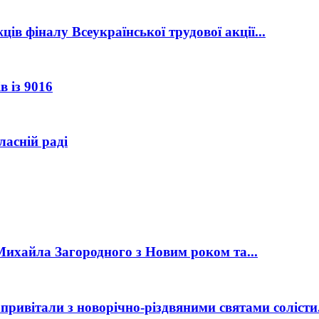
в фіналу Всеукраїнської трудової акції...
в із 9016
ласній раді
ихайла Загородного з Новим роком та...
привітали з новорічно-різдвяними святами солісти.