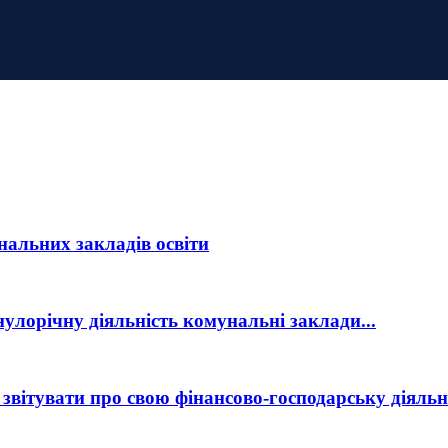
нальних закладів освіти
нулорічну діяльність комунальні заклади...
вітувати про свою фінансово-господарську діяльніс