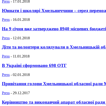
Press
-
17.01.2018
Юннати і школярі Хмельниччини – серед переможці
Press
-
16.01.2018
На 9 січня вже затверджено 8940 місцевих бюджеті
Press
-
12.01.2018
Діти та волонтери колядували в Хмельницькій об
Press
-
11.01.2018
В Україні сформовано 698 ОТГ
Press
-
02.01.2018
Привітання голови Хмельницької обласної ради М
Press
-
29.12.2017
Керівництво та виконавчий апарат обласної ради 