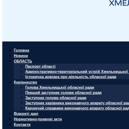
Головна
Новини
ОБЛАСТЬ
Паспорт області
Адміністративно-територіальний устрій Хмельницької 
Історична довідка про діяльність обласної ради
Керівництво
Голова Хмельницької обласної ради
Перший заступник голови обласної ради
Заступник голови обласної ради
Заступник керівника виконавчого апарату обласної ра
Керуючий справами виконавчого апарату обласної ра
Відкриті дані
Нормативно-правові акти
Контакти