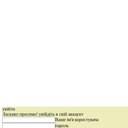
увійти
Ласкаво просимо! увійдіть в свій аккаунт
Ваше ім'я користувача
пароль