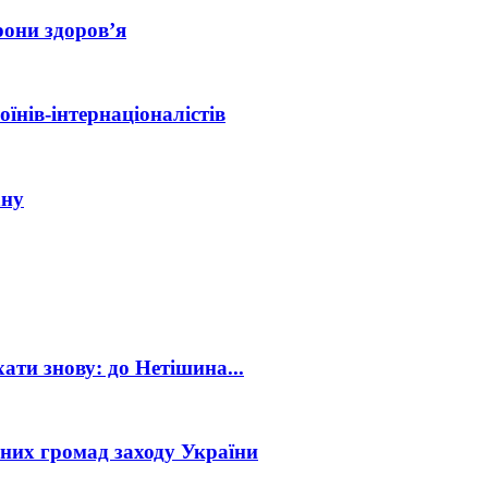
рони здоров’я
нів-інтернаціоналістів
ану
хати знову: до Нетішина...
них громад заходу України