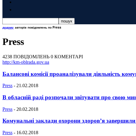
додому
авторів
повідомлень по Press
Press
4238 ПОВІДОМЛЕНЬ
0 КОМЕНТАРІ
http://km-oblrada.gov.ua
Балансові комісії проаналізували діяльність кому
Press
-
21.02.2018
В обласній раді розпочали звітувати про свою ми
Press
-
20.02.2018
Комунальні заклади охорони здоров’я завершили з
Press
-
16.02.2018