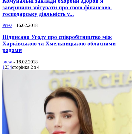
Комунальні заклади охорони здоров’я
завершили звітувати про свою фінансово-
господарську діяльність у...
Press
-
16.02.2018
Підписано Угоду про співробітництво між
Харківською та Хмельницькою обласними
радами
presa
-
16.02.2018
1
2
3
4
сторінка 2 з 4