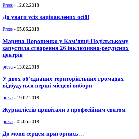
Press
-
12.02.2018
До уваги усіх зацікавлених осіб!
Press
-
05.06.2018
Марина Порошенко у Кам’янці-Подільському
запустила створення 26 інклюзивно-ресурсних
центрів
presa
-
13.02.2018
У двох об’єднаних територіальних громадах
відбудуться перші місцеві вибори
presa
-
19.02.2018
Журналістів привітали з професійним святом
presa
-
05.06.2018
До мови серцем пригорнись…