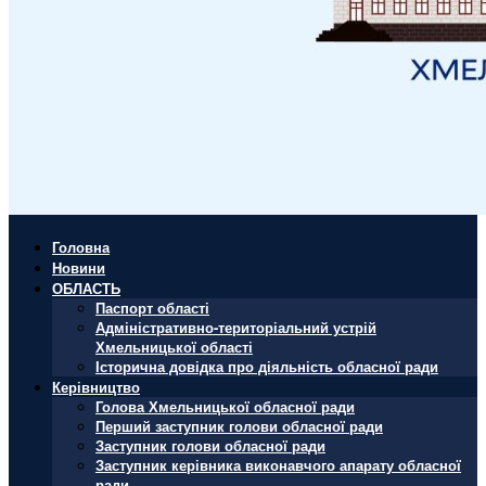
Головна
Новини
ОБЛАСТЬ
Паспорт області
Адміністративно-територіальний устрій
Хмельницької області
Історична довідка про діяльність обласної ради
Керівництво
Голова Хмельницької обласної ради
Перший заступник голови обласної ради
Заступник голови обласної ради
Заступник керівника виконавчого апарату обласної
ради