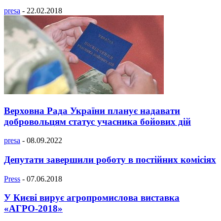
presa
-
22.02.2018
Верховна Рада України планує надавати
добровольцям статус учасника бойових дій
presa
-
08.09.2022
Депутати завершили роботу в постійних комісіях
Press
-
07.06.2018
У Києві вирує агропромислова виставка
«АГРО-2018»