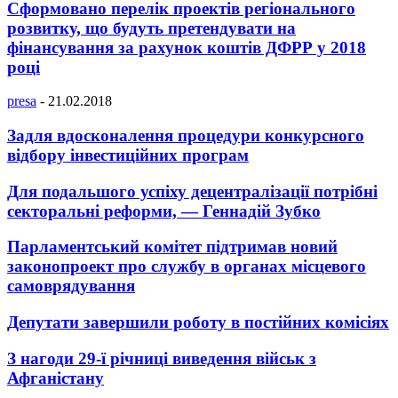
Сформовано перелік проектів регіонального
розвитку, що будуть претендувати на
фінансування за рахунок коштів ДФРР у 2018
році
presa
-
21.02.2018
Задля вдосконалення процедури конкурсного
відбору інвестиційних програм
Для подальшого успіху децентралізації потрібні
секторальні реформи, — Геннадій Зубко
Парламентський комітет підтримав новий
законопроект про службу в органах місцевого
самоврядування
Депутати завершили роботу в постійних комісіях
З нагоди 29-ї річниці виведення військ з
Афганістану