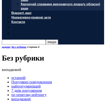
Керуючий справами виконавчого апарату обласної
ради
Відкриті дані
Нормативно-правові акти
Контакти
додому
Без рубрики
сторінка 2
Без рубрики
випадковий
останній
Популярні повідомлення
найпопулярніший
7 днів популярним
по перегляд рейтингу
випадковий