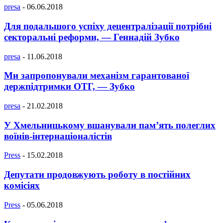
presa
-
06.06.2018
Для подальшого успіху децентралізації потрібні
секторальні реформи, — Геннадій Зубко
presa
-
11.06.2018
Ми запропонували механізм гарантованої
держпідтримки ОТГ, — Зубко
presa
-
21.02.2018
У Хмельницькому вшанували пам’ять полеглих
воїнів-інтернаціоналістів
Press
-
15.02.2018
Депутати продовжують роботу в постійних
комісіях
Press
-
05.06.2018