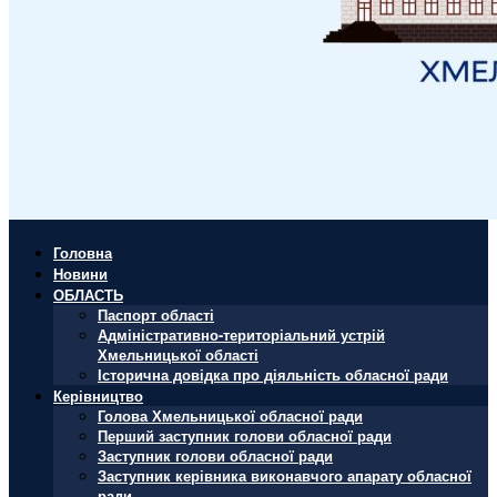
Головна
Новини
ОБЛАСТЬ
Паспорт області
Адміністративно-територіальний устрій
Хмельницької області
Історична довідка про діяльність обласної ради
Керівництво
Голова Хмельницької обласної ради
Перший заступник голови обласної ради
Заступник голови обласної ради
Заступник керівника виконавчого апарату обласної
ради