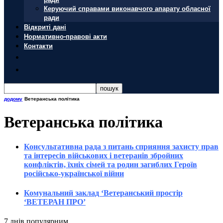
Керуючий справами виконавчого апарату обласної
ради
Відкриті дані
Нормативно-правові акти
Контакти
додому
Ветеранська політика
Ветеранська політика
Консультативна рада з питань сприяння захисту прав
та інтересів військових і ветеранів збройних
конфліктів, їхніх сімей та родин загиблих Героїв
російсько-української війни
Комунальний заклад ‘Ветеранський простір
‘ВЕТЕРАН ПРО’
7 днів популярним