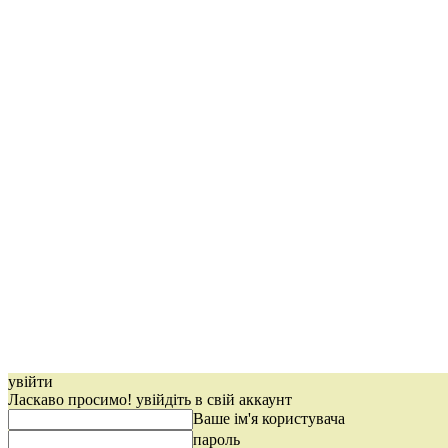
увійти
Ласкаво просимо! увійдіть в свій аккаунт
Ваше ім'я користувача
пароль