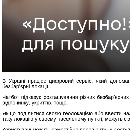
В Україні працює цифровий сервіс, який допомаг
безбар’єрні локації.
Чатбот підказує розташування різних безбар’єрних о
відпочинку, укриттів, тощо.
Якщо поділитися своєю геолокацією або ввести назв
таку локацію у своєму населеному пункті, можуть с
Користувачі можуть самостійно перевірити їх доступ