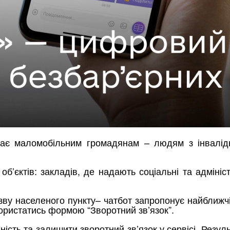
ає маломобільним громадянам – людям з інвалідн
б’єктів: закладів, де надають соціальні та адмініс
у населеного пункту– чатбот запропонує найближчі 
користатись формою “Зворотний зв’язок”.
ність та залишити зворотний зв’язок у сервісі. Резул