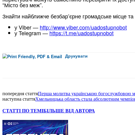
“Місто без меж”.
Знайти найближче безбарʼєрне громадське місце та
у Viber —
http://www.viber.com/uadostupnobot
у Telegram —
https://t.me/uadostupnobot
Друкувати
Facebook
попередня стаття
Перша молитва українською богослужбовою м
наступна стаття
Хмельницька область стала абсолютним чемпіон
СТАТТІ ПО ТЕМІ
БІЛЬШЕ ВІД АВТОРА