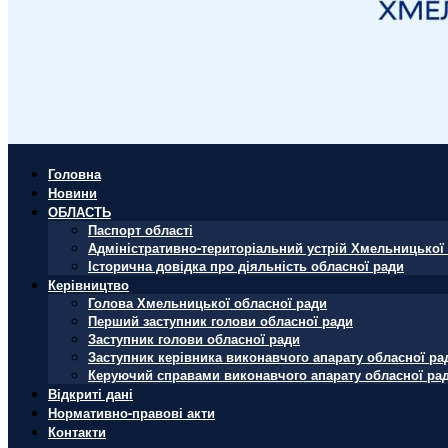
Головна
Новини
ОБЛАСТЬ
Паспорт області
Адміністративно-територіальний устрій Хмельницької 
Історична довідка про діяльність обласної ради
Керівництво
Голова Хмельницької обласної ради
Перший заступник голови обласної ради
Заступник голови обласної ради
Заступник керівника виконавчого апарату обласної ра
Керуючий справами виконавчого апарату обласної ра
Відкриті дані
Нормативно-правові акти
Контакти