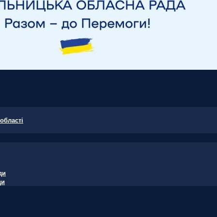
області
ди
ди