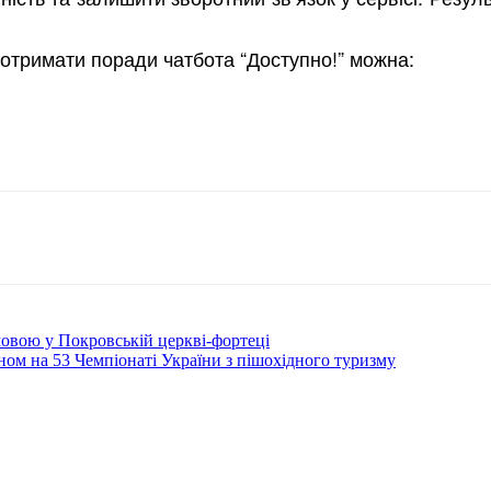
 отримати поради чатбота “Доступно!” можна:
овою у Покровській церкві-фортеці
ом на 53 Чемпіонаті України з пішохідного туризму