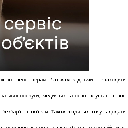
істю, пенсіонерам, батькам з дітьми – знаходити
тративні послуги, медичних та освітніх установ, зон
безбар‘єрні об‘єкти. Також люди, які хочуть додати
ьтати відображатимуться у чатботі та на онлайн-мапі