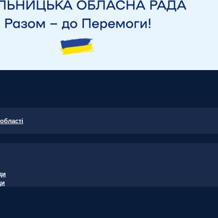
області
ди
ди