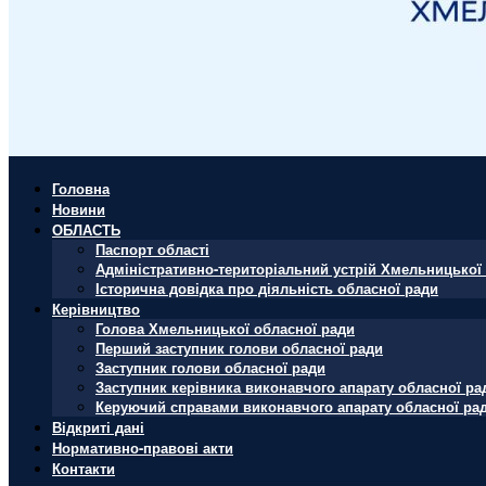
Головна
Новини
ОБЛАСТЬ
Паспорт області
Адміністративно-територіальний устрій Хмельницької 
Історична довідка про діяльність обласної ради
Керівництво
Голова Хмельницької обласної ради
Перший заступник голови обласної ради
Заступник голови обласної ради
Заступник керівника виконавчого апарату обласної ра
Керуючий справами виконавчого апарату обласної ра
Відкриті дані
Нормативно-правові акти
Контакти