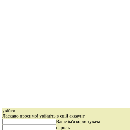
увійти
Ласкаво просимо! увійдіть в свій аккаунт
Ваше ім'я користувача
пароль