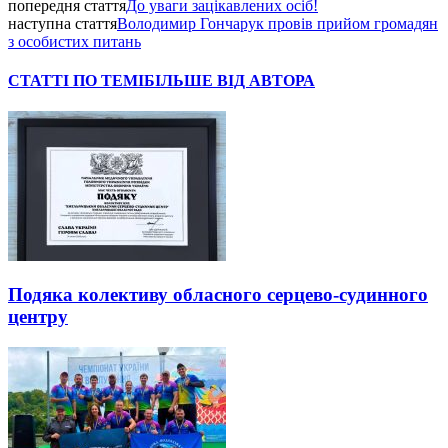
попередня стаття
До уваги зацікавлених осіб!
наступна стаття
Володимир Гончарук провів прийом громадян
з особистих питань
СТАТТІ ПО ТЕМІ
БІЛЬШЕ ВІД АВТОРА
Подяка колективу обласного серцево-судинного
центру