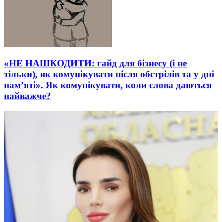
«НЕ НАШКОДИТИ: гайд для бізнесу (і не
тільки), як комунікувати після обстрілів та у дні
пам’яті». Як комунікувати, коли слова даються
найважче?