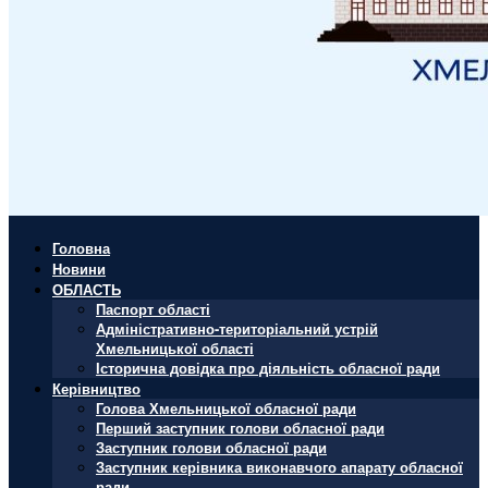
Головна
Новини
ОБЛАСТЬ
Паспорт області
Адміністративно-територіальний устрій
Хмельницької області
Історична довідка про діяльність обласної ради
Керівництво
Голова Хмельницької обласної ради
Перший заступник голови обласної ради
Заступник голови обласної ради
Заступник керівника виконавчого апарату обласної
ради