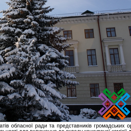
ів обласної ради та представників громадських ор
діяльності для включення до складу конкурсної коміс