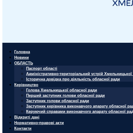
Головна
Новини
ОБЛАСТЬ
Паспорт області
Адміністративно-територіальний устрій Хмельницької 
Історична довідка про діяльність обласної ради
Керівництво
Голова Хмельницької обласної ради
Перший заступник голови обласної ради
Заступник голови обласної ради
Заступник керівника виконавчого апарату обласної ра
Керуючий справами виконавчого апарату обласної ра
Відкриті дані
Нормативно-правові акти
Контакти