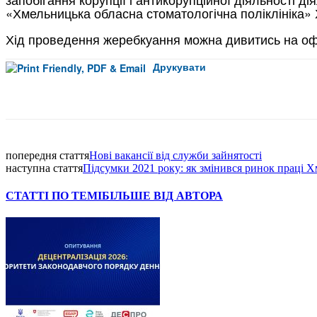
«Хмельницька обласна стоматологічна поліклініка» 
Хід проведення жеребкуання можна дивитись на офіц
Друкувати
Facebook
попередня стаття
Нові вакансії від служби зайнятості
наступна стаття
Підсумки 2021 року: як змінився ринок праці 
СТАТТІ ПО ТЕМІ
БІЛЬШЕ ВІД АВТОРА