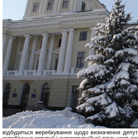
відбудеться жеребкування щодо визначення депутат
запобігання корупції і антикорупційної діяльності 