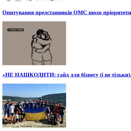
Опитування представників ОМС щодо пріоритетних
«НЕ НАШКОДИТИ: гайд для бізнесу (і не тільки), 