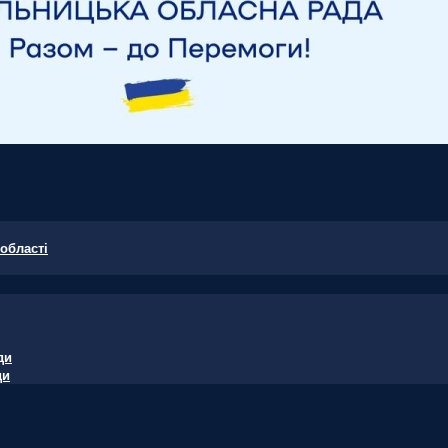
області
ди
ди