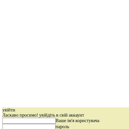
увійти
Ласкаво просимо! увійдіть в свій аккаунт
Ваше ім'я користувача
пароль