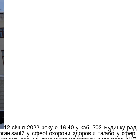
12 січня 2022 року о 16.40 у каб. 203 Будинку рад
ганізацій у сфері охорони здоров’я та/або у сфері
ії для визначення кандидата на посаду директора КНП