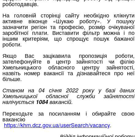
роботодавців.
На головній сторінці сайту необхідно клікнути
активне віконце «Шукаю роботу». У пошуку
зазначити регіон та професію, розмір очікуваної
заробітної плати. Виставити фільтр можна і по
іншим критеріям, що спрощує пошук бажаної
роботи.
Якщо Вас зацікавила пропозиція роботи,
зателефонуйте в центр зайнятості чи філію
Хмельницького обласного центру зайнятості,
назвіть номер вакансії та дізнавайтеся про неї
більше.
Станом на 04 січня 2022 року у базі даних
Хмельницької обласної служби зайнятості
налічується
1084
вакансій.
Переходьте за посиланням і обирайте свою
вакансію
https://khm.dcz.gov.ua/userSearch/vacancy
.
Відділ інформаційної роботи