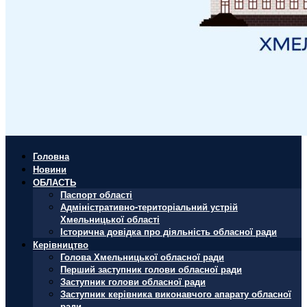
Головна
Новини
ОБЛАСТЬ
Паспорт області
Адміністративно-територіальний устрій
Хмельницької області
Історична довідка про діяльність обласної ради
Керівництво
Голова Хмельницької обласної ради
Перший заступник голови обласної ради
Заступник голови обласної ради
Заступник керівника виконавчого апарату обласної
ради