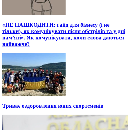
«НЕ НАШКОДИТИ: гайд для бізнесу (і не
тільки), як комунікувати після обстрілів та у дні
пам’яті». Як комунікувати, коли слова даються
найважче?
Триває оздоровлення юних спортсменів