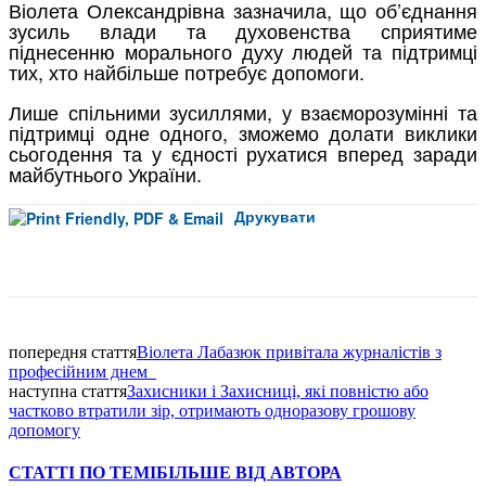
Віолета Олександрівна зазначила, що об’єднання
зусиль влади та духовенства сприятиме
піднесенню морального духу людей та підтримці
тих, хто найбільше потребує допомоги.
Лише спільними зусиллями, у взаєморозумінні та
підтримці одне одного, зможемо долати виклики
сьогодення та у єдності рухатися вперед заради
майбутнього України.
Друкувати
Facebook
попередня стаття
Віолета Лабазюк привітала журналістів з
професійним днем
наступна стаття
Захисники і Захисниці, які повністю або
частково втратили зір, отримають одноразову грошову
допомогу
СТАТТІ ПО ТЕМІ
БІЛЬШЕ ВІД АВТОРА