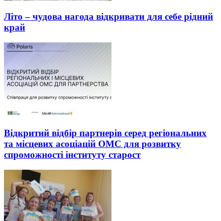
Літо – чудова нагода відкривати для себе рідний
край
Відкритий відбір партнерів серед регіональних
та місцевих асоціацій ОМС для розвитку
спроможності інституту старост