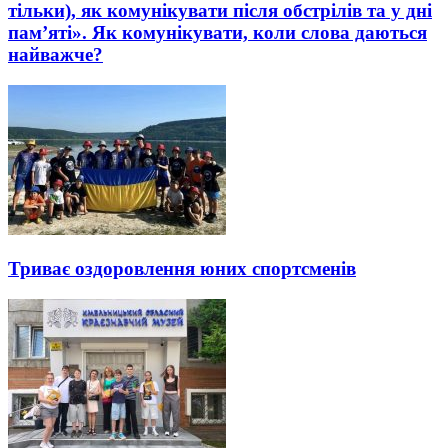
тільки), як комунікувати після обстрілів та у дні
пам’яті». Як комунікувати, коли слова даються
найважче?
Триває оздоровлення юних спортсменів