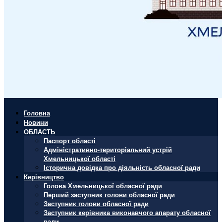
Головна
Новини
ОБЛАСТЬ
Паспорт області
Адміністративно-територіальний устрій
Хмельницької області
Історична довідка про діяльність обласної ради
Керівництво
Голова Хмельницької обласної ради
Перший заступник голови обласної ради
Заступник голови обласної ради
Заступник керівника виконавчого апарату обласної
ради