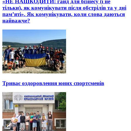
«НЕ НАШКОДИТИ: гайд для бізнесу (і не
тільки), як комунікувати після обстрілів та у дні
пам’яті». Як комунікувати, коли слова даються
найважче?
Триває оздоровлення юних спортсменів