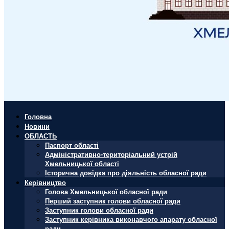
Головна
Новини
ОБЛАСТЬ
Паспорт області
Адміністративно-територіальний устрій
Хмельницької області
Історична довідка про діяльність обласної ради
Керівництво
Голова Хмельницької обласної ради
Перший заступник голови обласної ради
Заступник голови обласної ради
Заступник керівника виконавчого апарату обласної
ради