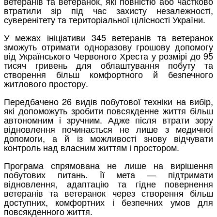
ветеранів та ветеранок, які повністю або частково
втратили зір під час захисту незалежності,
суверенітету та територіальної цілісності України.
У межах ініціативи 345 ветеранів та ветеранок
зможуть отримати одноразову грошову допомогу
від Українського Червоного Хреста у розмірі до 95
тисяч гривень для облаштування побуту та
створення більш комфортного й безпечного
житлового простору.
Передбачено 26 видів побутової техніки на вибір,
які допоможуть зробити повсякденне життя більш
автономним і зручним. Адже після втрати зору
відновлення починається не лише з медичної
допомоги, а й із можливості знову відчувати
контроль над власним життям і простором.
Програма спрямована не лише на вирішення
побутових питань. Її мета — підтримати
відновлення, адаптацію та гідне повернення
ветеранів та ветеранок через створення більш
доступних, комфортних і безпечних умов для
повсякденного життя.