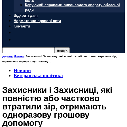
Керуючий справами виконавчого апарату обласної
ради
Відкриті дані
Нормативно-правові акти
Контакти
додому
Новини
Захисники і Захисниці, які повністю або частково втратили зір,
отримають одноразову грошову...
Новини
Ветеранська політика
Захисники і Захисниці, які
повністю або частково
втратили зір, отримають
одноразову грошову
допомогу