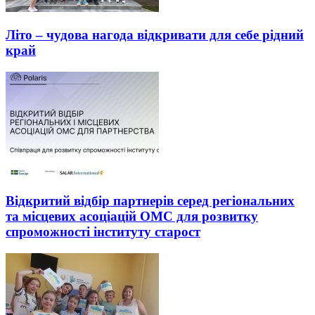
Літо – чудова нагода відкривати для себе рідний
край
Відкритий відбір партнерів серед регіональних
та місцевих асоціацій ОМС для розвитку
спроможності інституту старост