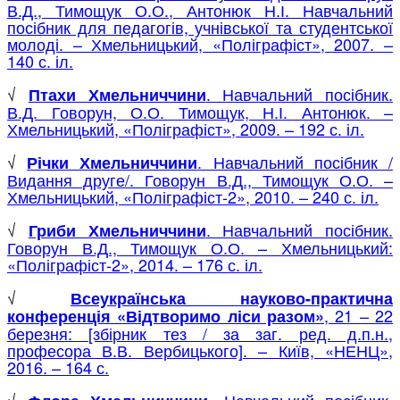
В.Д., Тимощук О.О., Антонюк Н.І. Навчальний
посібник для педагогів, учнівської та студентської
молоді. – Хмельницький, «Поліграфіст», 2007. –
140 с. іл.
√
. Навчальний посібник.
Птахи Хмельниччини
В.Д. Говорун, О.О. Тимощук, Н.І. Антонюк. –
Хмельницький, «Поліграфіст», 2009. – 192 с. іл.
√
. Навчальний посібник /
Річки Хмельниччини
Видання друге/. Говорун В.Д., Тимощук О.О. –
Хмельницький, «Поліграфіст-2», 2010. – 240 с. іл.
√
. Навчальний посібник.
Гриби Хмельниччини
Говорун В.Д., Тимощук О.О. – Хмельницький:
«Поліграфіст-2», 2014. – 176 с. іл.
√
Всеукраїнська науково-практична
, 21 – 22
конференція «Відтворимо ліси разом»
березня: [збірник тез / за заг. ред. д.п.н.,
професора В.В. Вербицького]. – Київ, «НЕНЦ»,
2016. – 164 с.
√
Навчальний посібник.