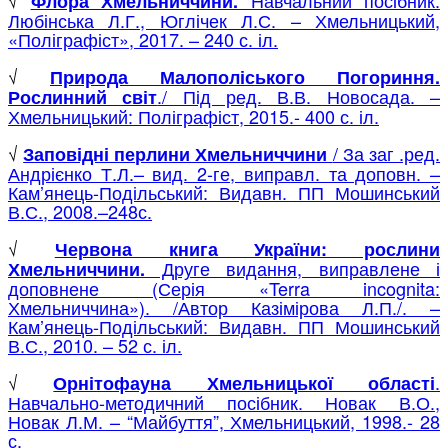
Флора Хмельниччини.
Любінська Л.Г., Юглічек Л.С. – Хмельницький,
«Поліграфіст», 2017. – 240 с. іл.
√
Природа Малополіського Погориння.
./ Під ред. В.В. Новосада. –
Рослинний світ
Хмельницький: Поліграфіст, 2015.- 400 с. іл.
√
/ За заг .ред.
Заповідні перлини Хмельниччини
Андрієнко Т.Л.– вид. 2-ге, виправл. та доповн. –
Кам’янець-Подільський: Видавн. ПП Мошинський
В.С., 2008.–248с.
√
Червона книга України: рослини
Друге видання, виправлене і
Хмельниччини.
доповнене (Серія «Terra incognita:
Хмельниччина»). /Автор Казімірова Л.П./. –
Кам’янець-Подільський: Видавн. ПП Мошинський
В.С., 2010. – 52 с. іл.
√
.
Орнітофауна Хмельницької області
Навчально-методичний посібник. Новак В.О.,
Новак Л.М. – “Майбуття”, Хмельницький, 1998.- 28
с.