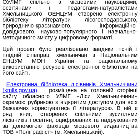
ОУЛМГ спільно з місцевими науковцями,
освітянами і педагогами-натуралістами
Хмельницького ОЕНЦУМ створено електронну
бібліотеку літератури лісогосподарського,
природничо-краєзнавчого, інформаційно-
довідкового, науково-популярного і навчально-
методичного змісту у цифровому форматі.
Цей проект було реалізовано завдяки тісній і
плідній співпраці хмельничан з Національним
ЕНЦУМ МОН України та раціональному
використанню ресурсів електронної бібліотеки на
його сайті.
Електронна бібліотека лісівників Хмельниччини
(kmlis.gov.ua)
розміщена на головній сторінці
сайту обласного УЛМГ «Ліси Хмельниччини»
окремою рубрикою з відкритим доступом для всіх
бажаючих користуватись її літературою. В ній є
ряд книг, створених спільними зусиллями
лісівників і освітян, оцифрованих та надрукованих
за допомогою фахівців місцевого видавництва
ТОВ «Поліграфіст» (м. Хмельницький).