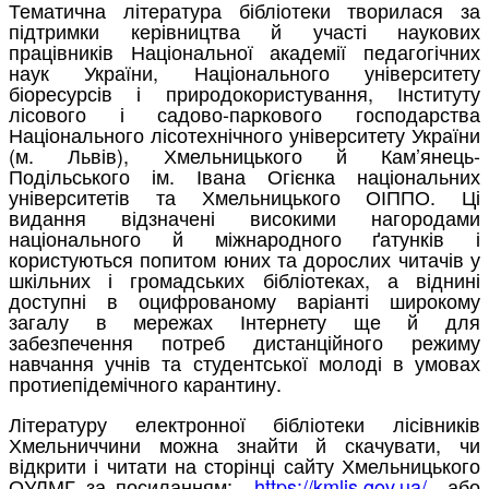
Тематична література бібліотеки творилася за
підтримки керівництва й участі наукових
працівників Національної академії педагогічних
наук України, Національного університету
біоресурсів і природокористування, Інституту
лісового і садово-паркового господарства
Національного лісотехнічного університету України
(м. Львів), Хмельницького й Кам’янець-
Подільського ім. Івана Огієнка національних
університетів та Хмельницького ОІППО. Ці
видання відзначені високими нагородами
національного й міжнародного ґатунків і
користуються попитом юних та дорослих читачів у
шкільних і громадських бібліотеках, а віднині
доступні в оцифрованому варіанті широкому
загалу в мережах Інтернету ще й для
забезпечення потреб дистанційного режиму
навчання учнів та студентської молоді в умовах
протиепідемічного карантину.
Літературу електронної бібліотеки лісівників
Хмельниччини можна знайти й скачувати, чи
відкрити і читати на сторінці сайту Хмельницького
ОУЛМГ за посиланням:
https://kmlis.gov.ua/
або