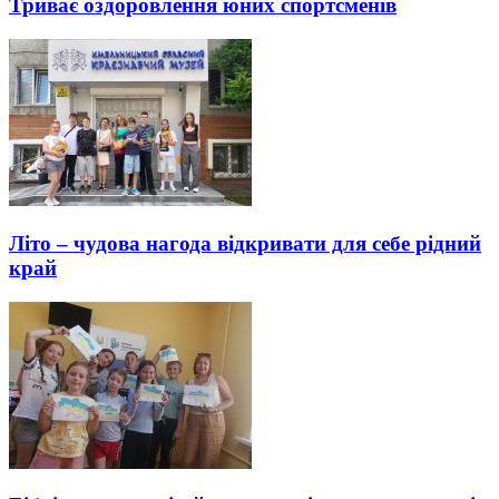
Триває оздоровлення юних спортсменів
Літо – чудова нагода відкривати для себе рідний
край