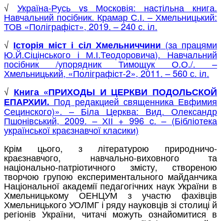
√
Україна-Русь vs Московія: настільна книга.
Навчальний посібник. Крамар С.І. – Хмельницький:
ТОВ «Поліграфіст», 2019. – 240 с. іл.
√
(за працями
Історія міст і сіл Хмельниччини
Ю.Й.Сіцінського і М.І.Теодоровича). Навчальний
посібник /упорядник Тимощук О.О./. –
Хмельницький, «Поліграфіст-2», 2011. – 560 с. іл.
√
Книга «ПРИХОДЫ И ЦЕРКВИ ПОДОЛЬСКОЙ
Под редакцией священника Евфимия
ЕПАРХИИ.
Сецинского)». – Біла Церква: Вид. Олександр
Пшонівський, 2009. – ХІІ + 996 c. – (Бібліотека
української краєзнавчої класики)
Крім цього, з літературою природничо-
краєзнавчого, навчально-виховного та
національно-патріотичного змісту, створеною
творчою групою експериментального майданчика
Національної академії педагогічних наук України в
Хмельницькому ОЕНЦУМ з участю фахівців
Хмельницького УОЛМГ і ряду науковців зі столиці й
регіонів України, читачі можуть ознайомитися в