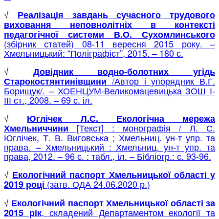
√
Реалізація завдань сучасного трудового
виховання неповнолітніх в контексті
педагогічної системи В.О. Сухомлинського
(збірник статей) 08-11 вересня 2015 року. –
Хмельницький: “Поліграфіст”, 2015. – 180 с.
√
Довідник водно-болотних угідь
/Автор і упорядник В.Г.
Старокостянтинівщини
Борищук/. – ХОЕНЦУМ-Великомацевицька ЗОШ І-
ІІІ ст., 2008. – 69 с. іл.
√
Юглічек Л.С. Екологічна мережа
[Текст] : монографія / Л. С.
Хмельниччини
Юглічек, Т. В. Виговська ; Хмельниц. ун-т упр. та
права. – Хмельницький : Хмельниц. ун-т упр. та
права, 2012. – 96 с. : табл., іл. – Бібліогр.: с. 93-96.
√
Екологічний паспорт Хмельницької області
у
(затв. ОДА 24.06.2020 р.)
2019 р
оці
√
Екологічний паспорт Хмельницької області за
, складений Департаментом екології та
2015 рік