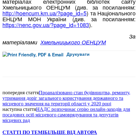
матеріалах електронних бібліотек сайту
Хмельницького ОЕНЦУМ (див. за посиланням:
http://hoencum.km.ua/?page_id=5
) та Національного
ЕНЦУМ МОН України (див. за посиланням:
https://nenc.gov.ua/?page_id=1083
).
За
матеріалами
Хмельницького ОЕНЦУМ
Друкувати
Facebook
попередня стаття
Проаналізовано стан будівництва, ремонту,
утримання доріг загального кори­стування державного та
місцевого значення на території області у 2020 ро­ці
наступна стаття
НАДС розпочинає серію онлайн-заходів для
посадових осіб місцевого самоврядування та депутатів
місцевих рад
СТАТТІ ПО ТЕМІ
БІЛЬШЕ ВІД АВТОРА