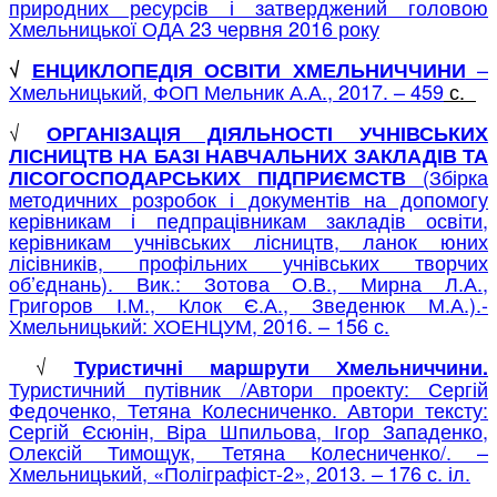
природних ресурсів і затверджений головою
Хмельницької ОДА 23 червня 2016 року
–
√
ЕНЦИКЛОПЕДІЯ ОСВІТИ ХМЕЛЬНИЧЧИНИ
Хмельницький, ФОП Мельник А.А., 2017. – 459
с.
√
ОРГАНІЗАЦІЯ ДІЯЛЬНОСТІ УЧНІВСЬКИХ
ЛІСНИЦТВ НА БАЗІ НАВЧАЛЬНИХ ЗАКЛАДІВ ТА
(Збірка
ЛІСОГОСПОДАРСЬКИХ ПІДПРИЄМСТВ
методичних розробок і документів на допомогу
керівникам і педпрацівникам закладів освіти,
керівникам учнівських лісництв, ланок юних
лісівників, профільних учнівських творчих
об’єднань). Вик.: Зотова О.В., Мирна Л.А.,
Григоров І.М., Клок Є.А., Зведенюк М.А.).-
Хмельницький: ХОЕНЦУМ, 2016. – 156 с.
√
Туристичні маршрути Хмельниччини.
Туристичний путівник /Автори проекту: Сергій
Федоченко, Тетяна Колесниченко. Автори тексту:
Сергій Єсюнін, Віра Шпильова, Ігор Западенко,
Олексій Тимощук, Тетяна Колесниченко/. –
Хмельницький, «Поліграфіст-2», 2013. – 176 с. іл.