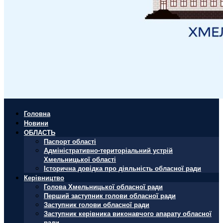
Головна
Новини
ОБЛАСТЬ
Паспорт області
Адміністративно-територіальний устрій
Хмельницької області
Історична довідка про діяльність обласної ради
Керівництво
Голова Хмельницької обласної ради
Перший заступник голови обласної ради
Заступник голови обласної ради
Заступник керівника виконавчого апарату обласної
ради