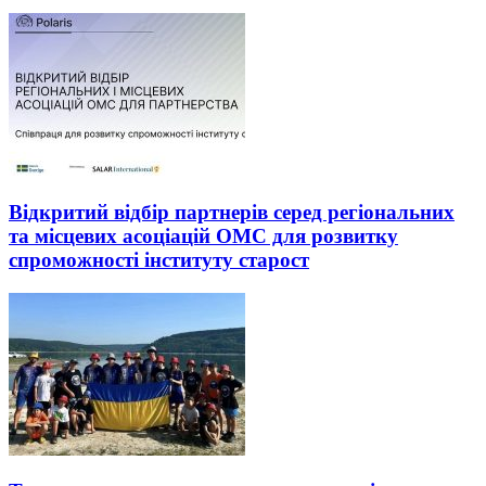
Відкритий відбір партнерів серед регіональних
та місцевих асоціацій ОМС для розвитку
спроможності інституту старост