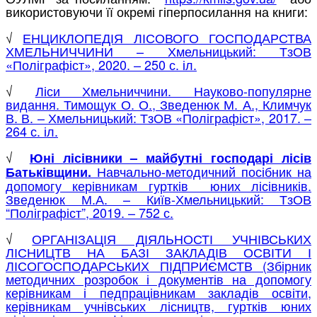
використовуючи її окремі гіперпосилання на книги:
√
ЕНЦИКЛОПЕДІЯ ЛІСОВОГО ГОСПОДАРСТВА
ХМЕЛЬНИЧЧИНИ – Хмельницький: ТзОВ
«Поліграфіст», 2020. – 250 с. іл.
√
Ліси Хмельниччини. Науково-популярне
видання. Тимощук О. О., Зведенюк М. А., Климчук
В. В. – Хмельницький: ТзОВ «Поліграфіст», 2017. –
264 с. іл.
√
Юні лісівники – майбутні господарі лісів
Навчально-методичний посібник на
Батьківщини.
допомогу керівникам гуртків юних лісівників.
Зведенюк М.А. – Київ-Хмельницький: ТзОВ
“Поліграфіст”, 2019. – 752 с.
√
ОРГАНІЗАЦІЯ ДІЯЛЬНОСТІ УЧНІВСЬКИХ
ЛІСНИЦТВ НА БАЗІ ЗАКЛАДІВ ОСВІТИ І
ЛІСОГОСПОДАРСЬКИХ ПІДПРИЄМСТВ (Збірник
методичних розробок і документів на допомогу
керівникам і педпрацівникам закладів освіти,
керівникам учнівських лісництв, гуртків юних