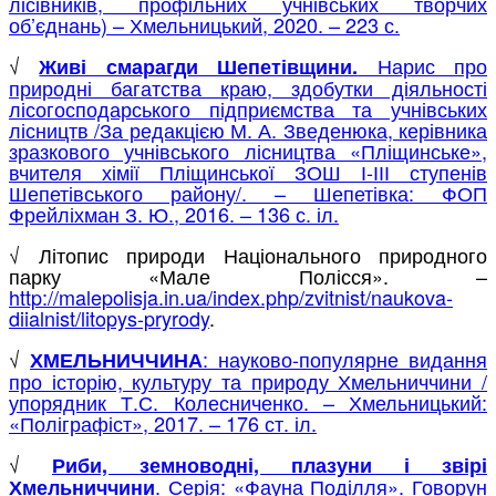
лісівників, профільних учнівських творчих
об’єднань) – Хмельницький, 2020. – 223 с.
√
Нарис про
Живі смарагди Шепетівщини.
природні багатства краю, здобутки діяльності
лісогосподарського підприємства та учнівських
лісництв /За редакцією М. А. Зведенюка, керівника
зразкового учнівського лісництва «Пліщинське»,
вчителя хімії Пліщинської ЗОШ І-ІІІ ступенів
Шепетівського району/. – Шепетівка: ФОП
Фрейліхман З. Ю., 2016. – 136 с. іл.
√ Літопис природи Національного природного
парку «Мале Полісся». –
http://malepolisja.in.ua/index.php/zvitnist/naukova-
diialnist/litopys-pryrody
.
√
: науково-популярне видання
ХМЕЛЬНИЧЧИНА
про історію, культуру та природу Хмельниччини /
упорядник Т.С. Колесниченко. – Хмельницький:
«Поліграфіст», 2017. – 176 ст. іл.
√
Риби, земноводні, плазуни і звірі
. Серія: «Фауна Поділля». Говорун
Хмельниччини