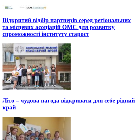
Відкритий відбір партнерів серед регіональних
та місцевих асоціацій ОМС для розвитку
спроможності інституту старост
Літо – чудова нагода відкривати для себе рідний
край