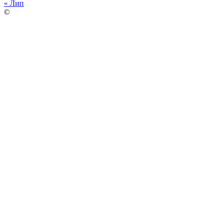
« Лип
©