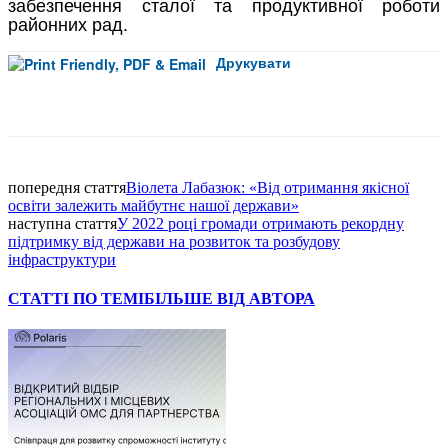
забезпечення сталої та продуктивної роботи
районних рад.
Друкувати
Facebook
попередня стаття
Віолета Лабазюк: «Від отримання якісної
освіти залежить майбутнє нашої держави»
наступна стаття
У 2022 році громади отримають рекордну
підтримку від держави на розвиток та розбудову
інфраструктури
СТАТТІ ПО ТЕМІ
БІЛЬШЕ ВІД АВТОРА