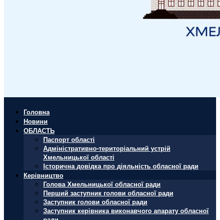
Головна
Новини
ОБЛАСТЬ
Паспорт області
Адміністративно-територіальний устрій
Хмельницької області
Історична довідка про діяльність обласної ради
Керівництво
Голова Хмельницької обласної ради
Перший заступник голови обласної ради
Заступник голови обласної ради
Заступник керівника виконавчого апарату обласної
ради