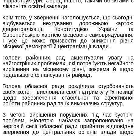
лікарні та освітні заклади.
Крім того, у Зверненні наголошується, що сьогодні
відбувається нехтування дорожньою картою
децентралізації, Конституцією України та
Європейською хартією місцевого самоврядування.
І усе це може призвести до зниження рівня
місцевої демократії й централізації влади.
Голови районних рад акцентували увагу на
найгостріших проблемах, які потребують негайного
вирішення на місцевому рівні, зокрема й щодо
подальшого фінансування райрад.
Голова обласної ради розділила стурбованість
своїх колег і висловила свої підтримку у їх позиції
щодо забезпечення стабільної та ефективної
роботи районних рад та їх виконавчих структур.
З метою вирішення порушених під час зустрічі
проблем, Віолетою Лабазюк запропоновано на
черговій сесії обласної ради прийняти відповідне
звернення до центральних органів влади щодо