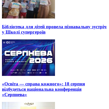
Бібліотека для дітей провела пізнавальну зустріч
у Школі супергероїв
«Освіта — справа кожного»: 18 серпня
відбудеться національна конференція
«Серпнева»