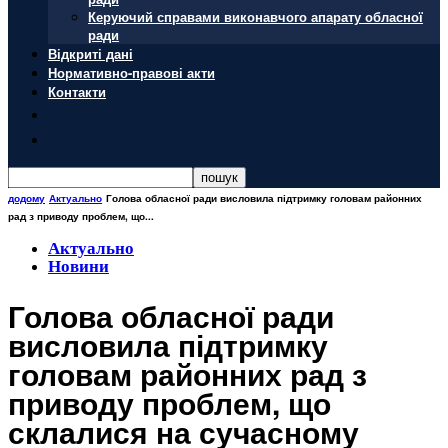
Керуючий справами виконавчого апарату обласної
ради
Відкриті дані
Нормативно-правові акти
Контакти
додому
Актуально
Голова обласної ради висловила підтримку головам районних
рад з приводу проблем, що...
Актуально
Новини
Голова обласної ради
висловила підтримку
головам районних рад з
приводу проблем, що
склалися на сучасному