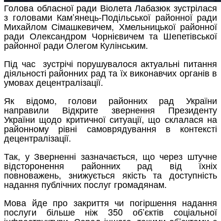
Голова обласної ради Віолета Лабазюк зустрілася
з головами Кам’янець-Подільської районної ради
Михайлом Сімашкевичем, Хмельницької районної
ради Олександром Чорнієвичем та Шепетівської
районної ради Олегом Кулінським.
Під час зустрічі порушувалося актуальні питання
діяльності районних рад та їх виконавчих органів в
умовах децентралізації.
Як відомо, голови районних рад України
направили Відкрите звернення Президенту
України щодо критичної ситуації, що склалася на
районному рівні самоврядування в контексті
децентралізації.
Так, у Зверненні зазначається, що через штучне
відсторонення районних рад від їхніх
повноважень, знижується якість та доступність
надання публічних послуг громадянам.
Мова йде про закриття чи погіршення надання
послуги більше ніж 350 об’єктів соціальної
інфраструктури. Серед іншого, такими об’єктами є