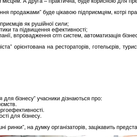
місцям. А друга – практична, буде корисною для пре
іння продажами” буде цікавою підприємцям, котрі пр
дприємців як рушійної сили;
ітики та підвищення ефективності;
анії, впровадження crm систем, автоматизація бізнес
та” орієнтована на рестораторів, готельєрів, турист
я для бізнесу” учасники дізнаються про:
иємств.
ергоефективності.
сті для бізнесу.
і ринки”, на думку організаторів, зацікавить предста