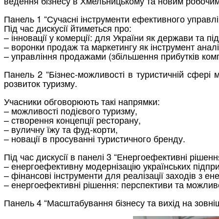
ведення бізнесу в Хмельницькому та новим робочим 
Панель 1 “Сучасні інструменти ефективного управл
Під час дискусії йтиметься про:
– інновації у комерції: для України як держави та пі
– воронки продаж та маркетингу як інструмент анал
– управління продажами (збільшення прибутків комп
Панель 2 “Бізнес-можливості в туристичній сфері міс
розвиток туризму.
Учасники обговорюють такі напрямки:
– можливості подієвого туризму,
– створення концепції ресторану,
– вуличну їжу та фуд-корти,
– новації в просуванні туристичного бренду.
Під час дискусії в панелі 3 “Енергоефективні рішенн
– енергоефективну модернізацію українських підпр
– фінансові інструменти для реалізації заходів з ен
– енергоефективні рішення: перспективи та можливо
Панель 4 “Масштабування бізнесу та вихід на зовнішн