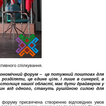
тивного спілкування.
економічний форум – це потужний поштовх для
розділяти, це єдине ціле.
І лише в синергії, в
к столиця нашої області, має бути драйвером у
дин від одного, стануть рушійною силою для
на форуму присвячена створенню відповідних умов