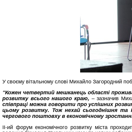
У своєму вітальному слові Михайло Загородний поб
“Кожен четвертий мешканець області прожива
– зазначив Мих
розвитку всього нашого краю,
співпраці можна говорити про успішних розвит
цьому розвитку. Тож нехай сьогоднішня та 
чергового поштовху в економічному зростанні
ІІ-ий форум економічного розвитку міста проход