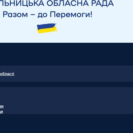
області
ди
ди