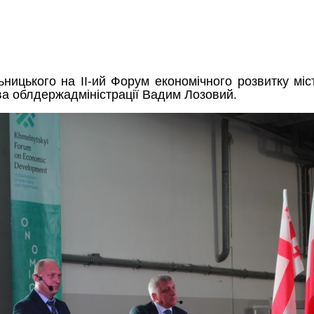
ьницького на ІІ-ий Форум економічного розвитку міс
а облдержадміністрації Вадим Лозовий.