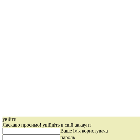
увійти
Ласкаво просимо! увійдіть в свій аккаунт
Ваше ім'я користувача
пароль