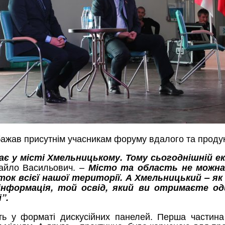
ажав присутнім учасникам форуму вдалого та продук
є у місті Хмельницькому. Тому сьогоднішній 
айло Васильович. –
Місто та область не можна 
ок всієї нашої території. А Хмельницький – я
інформація, той освід, який ви отримаєте о
”.
ить у форматі дискусійних панелей. Перша части