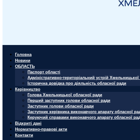
Головна
Новини
ОБЛАСТЬ
Паспорт області
Адміністративно-територіальний устрій Хмельницької 
Історична довідка про діяльність обласної ради
Керівництво
Голова Хмельницької обласної ради
Перший заступник голови обласної ради
Заступник голови обласної ради
Заступник керівника виконавчого апарату обласної ра
Керуючий справами виконавчого апарату обласної ра
Відкриті дані
Нормативно-правові акти
Контакти