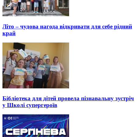
Літо – чудова нагода відкривати для себе рідний
край
Бібліотека для дітей провела пізнавальну зустріч
у Школі супергероїв