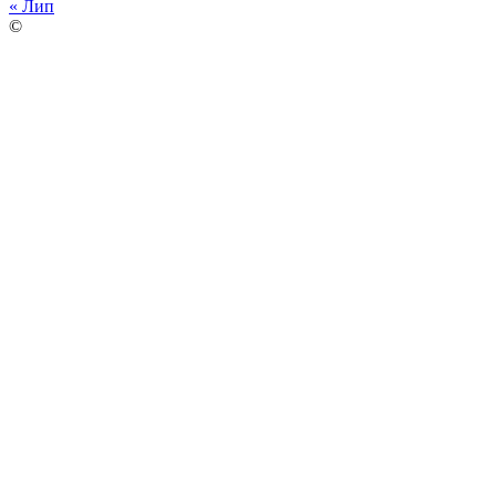
« Лип
©