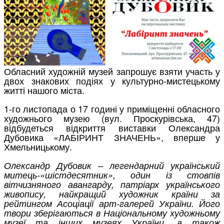
Обласний художній музей запрошує взяти участь у
двох знакових подіях у культурно-мистецькому
житті нашого міста.
1-го листопада о 17 годині у приміщенні обласного
художнього музею (вул. Проскурівська, 47)
відбудеться відкриття виставки Олександра
Дубовика «ЛАБІРИНТ ЗНАЧЕНЬ», вперше у
Хмельницькому.
Олександр Дубовик – легендарний український
митець-«шістдесятник», один із стовпів
вітчизняного авангарду, патріарх українського
живопису, найкращий художник країни за
рейтингом Асоціації арт-галерей України. Його
твори зберігаються в Національному художньому
музеї та інших музеях України, а також