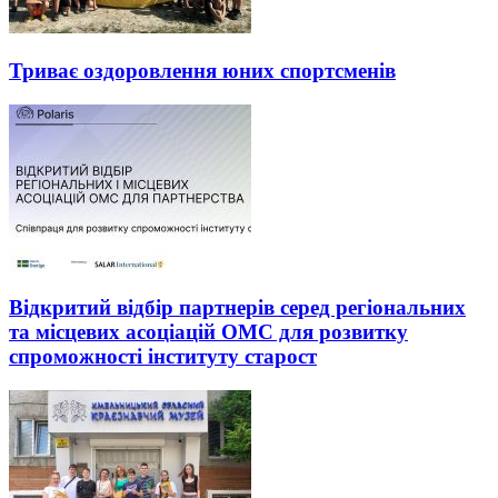
Триває оздоровлення юних спортсменів
Відкритий відбір партнерів серед регіональних
та місцевих асоціацій ОМС для розвитку
спроможності інституту старост