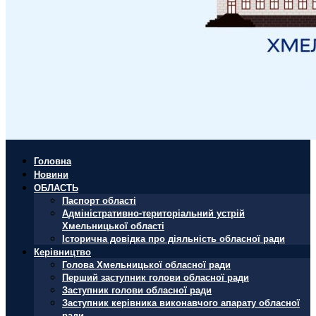
Головна
Новини
ОБЛАСТЬ
Паспорт області
Адміністративно-територіальний устрій
Хмельницької області
Історична довідка про діяльність обласної ради
Керівництво
Голова Хмельницької обласної ради
Перший заступник голови обласної ради
Заступник голови обласної ради
Заступник керівника виконавчого апарату обласної
ради