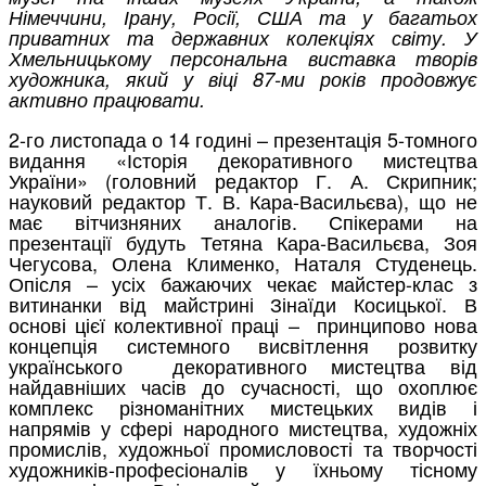
Німеччини, Ірану, Росії, США та у багатьох
приватних та державних колекціях світу. У
Хмельницькому персональна виставка творів
художника, який у віці 87-ми років продовжує
активно працювати.
2-го листопада о 14 годині – презентація 5-томного
видання «Історія декоративного мистецтва
України» (головний редактор Г. А. Скрипник;
науковий редактор Т. В. Кара-Васильєва), що не
має вітчизняних аналогів. Спікерами на
презентації будуть Тетяна Кара-Васильєва, Зоя
Чегусова, Олена Клименко, Наталя Студенець.
Опісля – усіх бажаючих чекає майстер-клас з
витинанки від майстрині Зінаїди Косицької. В
основі цієї колективної праці – принципово нова
концепція системного висвітлення розвитку
українського декоративного мистецтва від
найдавніших часів до сучасності, що охоплює
комплекс різноманітних мистецьких видів і
напрямів у сфері народного мистецтва, художніх
промислів, художньої промисловості та творчості
художників-професіоналів у їхньому тісному