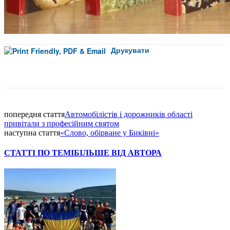
Друкувати
Facebook
попередня стаття
Автомобілістів і дорожників області
привітали з професійним святом
наступна стаття
«Слово, обірване у Биківні»
СТАТТІ ПО ТЕМІ
БІЛЬШЕ ВІД АВТОРА