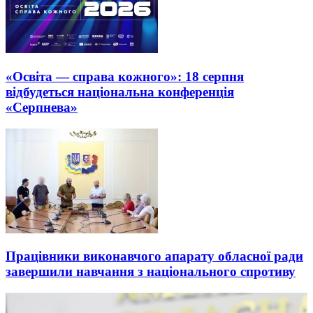
«Освіта — справа кожного»: 18 серпня
відбудеться національна конференція
«Серпнева»
Працівники виконавчого апарату обласної ради
завершили навчання з національного спротиву