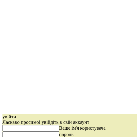
увійти
Ласкаво просимо! увійдіть в свій аккаунт
Ваше ім'я користувача
пароль