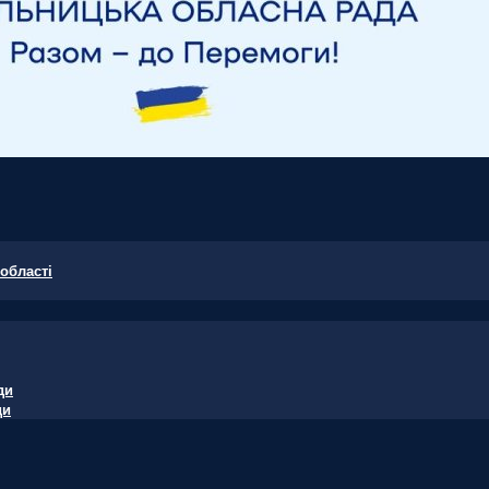
області
ди
ди