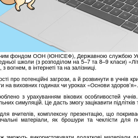
итячим фондом ООН (ЮНІСЕФ), Державною службою Укр
дньої школи (з розподілом на 5–7 та 8–9 класи) «Лі
з вогнем, в інтернеті та на залізниці.
ті про потенційні загрози, а й розвинути в учнів к
ти на виховних годинах чи уроках «Основи здоров’я»
облено з урахуванням вікових особливостей учнів.
ьних симуляцій. Це дасть змогу зацікавити підлітків 
для вчителів, комплексну презентацію, що покрива
авчальні матеріали, як брошури та чеклісти для
кож зможуть використовувати додаткові матеріали 