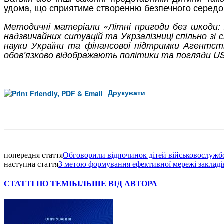
удома, що сприятиме створенню безпечного середо
Методичні матеріали «Літні пригоди без шкоди: я
надзвичайних ситуацій та Укрзалізниці спільно з
науки України та фінансової підтримки Агентств
обов’язково відображають політики та погляди 
Друкувати
Facebook
попередня стаття
Обговорили відпочинок дітей військовослужбов
наступна стаття
З метою формування ефективної мережі закладів
СТАТТІ ПО ТЕМІ
БІЛЬШЕ ВІД АВТОРА