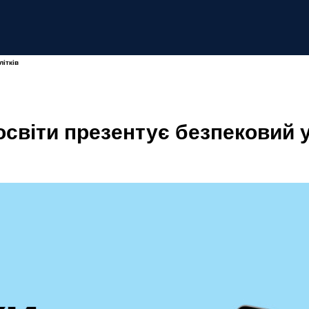
літків
освіти презентує безпековий у