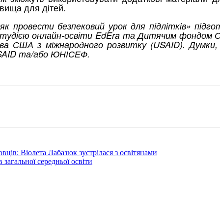
вища для дітей.
к провести безпековий урок для підлітків» підго
і студією онлайн-освіти EdEra та Дитячим фондом
а США з міжнародного розвитку (USAID). Думки, в
USAID та/або ЮНІСЕФ.
ців: Віолета Лабазюк зустрілася з освітянами
 загальної середньої освіти