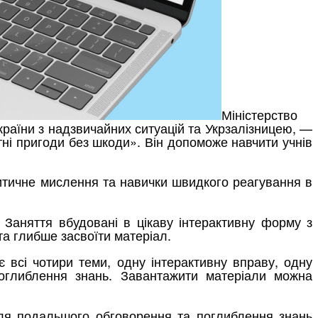
Міністерство
аїни з надзвичайних ситуацій та Укрзалізницею, —
тні пригоди без шкоди». Він допоможе навчити учнів
ритичне мислення та навички швидкого реагування в
.
 Заняття вбудовані в цікаву інтерактивну форму з
та глибше засвоїти матеріал.
є всі чотири теми, одну інтерактивну вправу, одну
 поглиблення знань. Завантажити матеріали можна
для подальшого обговорення та поглиблення знань