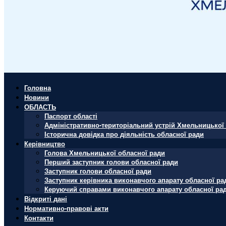
Головна
Новини
ОБЛАСТЬ
Паспорт області
Адміністративно-територіальний устрій Хмельницької 
Історична довідка про діяльність обласної ради
Керівництво
Голова Хмельницької обласної ради
Перший заступник голови обласної ради
Заступник голови обласної ради
Заступник керівника виконавчого апарату обласної ра
Керуючий справами виконавчого апарату обласної ра
Відкриті дані
Нормативно-правові акти
Контакти