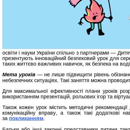
освіти і науки України спільно з партнерами — Д
презентують інноваційний безпековий урок для сере
таких життєво важливих навичок, як безпека на воді, 
— не лише підвищити рівень обізнанос
Мета уроків
небезпечних ситуаціях. Такі заняття можна проводи
Для максимальної ефективності плани уроків розр
використанням презентацій, рольових ігор та віртуал
Також кожен урок містить методичні рекомендації 
комунікаційну вправу, а також такі додаткові н
за
.
покликанням
Батьки або інші законні представники дитини та