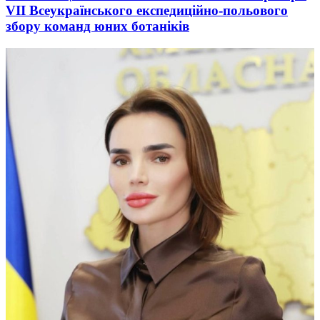
VIІ Всеукраїнського експедиційно-польового
збору команд юних ботаніків