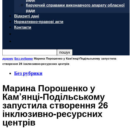
Керуючий справами виконавчого апарату обласної
ради
Відкриті дані
Нормативно-правові акти
Контакти
додому
Без рубрики
Марина Порошенко у Кам’янці-Подільському запустила
створення 26 інклюзивно-ресурсних центрів
Без рубрики
Марина Порошенко у
Кам’янці-Подільському
запустила створення 26
інклюзивно-ресурсних
центрів