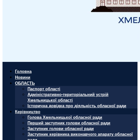
Головна
Новини
ОБЛАСТЬ
Паспорт області
Адміністративно-територіальний устрій
Хмельницької області
Історична довідка про діяльність обласної ради
Керівництво
Голова Хмельницької обласної ради
Перший заступник голови обласної ради
Заступник голови обласної ради
Заступник керівника виконавчого апарату обласної
ради