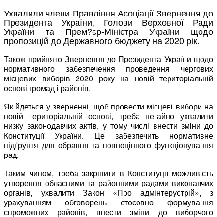
Ухвалили члени Правління Асоціації Звернення до
Президента України, Голови Верховної Ради
України та Прем?єр-Міністра України щодо
пропозицій до Державного бюджету на 2020 рік.
Також прийнято Звернення до Президента України щодо
нормативного забезпечення проведення чергових
місцевих виборів 2020 року на новій територіальній
основі громад і районів.
Як йдеться у зверненні, щоб провести місцеві вибори на
новій територіальній основі, треба негайно ухвалити
низку законодавчих актів, у тому числі внести зміни до
Конституції України. Це забезпечить нормативне
підґрунтя для обрання та повноцінного функціонування
рад.
Таким чином, треба закріпити в Конституції можливість
утворення обласними та районними радами виконавчих
органів, ухвалити Закон «Про адмінтерустрій», з
урахуванням обговорень стосовно формування
спроможних районів, внести зміни до виборчого