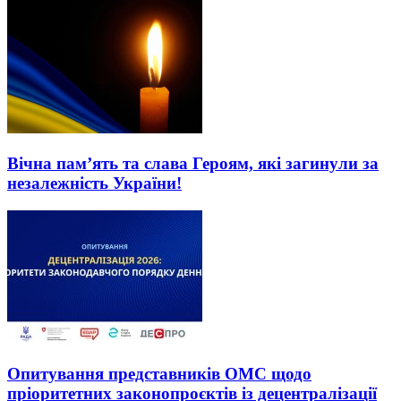
Вічна пам’ять та слава Героям, які загинули за
незалежність України!
Опитування представників ОМС щодо
пріоритетних законопроєктів із децентралізації