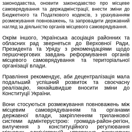
законодавства, оновити законодавство про місцеве
самоврядування та держадмінстрації, внести зміни до
Бюджетного та Податкового кодексів, з урахуванням
розмежування повноважень, та запровадити державний
нагляд за діяльністю органів місцевого самоврядування.
Окрім іншого, Українська асоціація районних та
обласних рад звернеться до Верховної Ради,
Президента та Уряду з рекомендаціями щодо
першочергових завдань реформування органів
місцевого самоврядування та територіальної
організації влади.
Правління рекомендує, аби децентралізація мала
подальший успішний розвиток та своєчасну
реалізацію, якнайшвидше вносити зміни до
Конституції України.
Вони стосуються розмежування повноважень між
місцевим самоврядуванням та органами
державної влади, закріпленням триланкової
системи адмінтерустрою: громада-район-регіон,
вилучення з конституційного регулювання
місцевих адміністрацій, утворення виконавчих