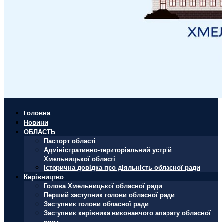
Головна
Новини
ОБЛАСТЬ
Паспорт області
Адміністративно-територіальний устрій
Хмельницької області
Історична довідка про діяльність обласної ради
Керівництво
Голова Хмельницької обласної ради
Перший заступник голови обласної ради
Заступник голови обласної ради
Заступник керівника виконавчого апарату обласної
ради