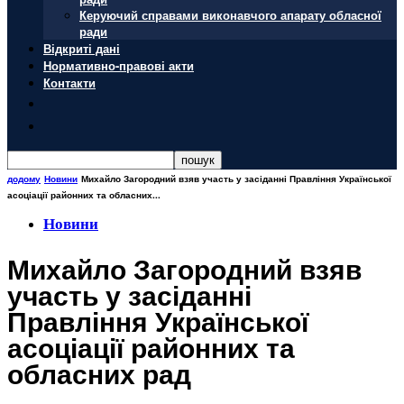
Керуючий справами виконавчого апарату обласної
ради
Відкриті дані
Нормативно-правові акти
Контакти
додому
Новини
Михайло Загородний взяв участь у засіданні Правління Української
асоціації районних та обласних...
Новини
Михайло Загородний взяв
участь у засіданні
Правління Української
асоціації районних та
обласних рад