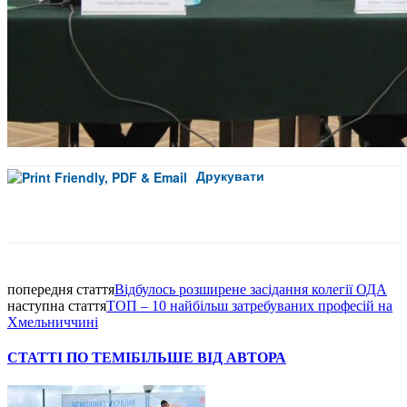
Друкувати
Facebook
попередня стаття
Відбулось розширене засідання колегії ОДА
наступна стаття
ТОП – 10 найбільш затребуваних професій на
Хмельниччині
СТАТТІ ПО ТЕМІ
БІЛЬШЕ ВІД АВТОРА