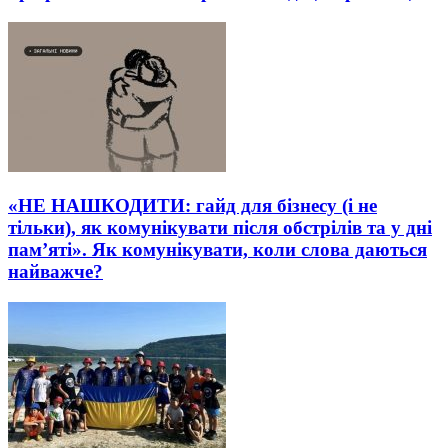
«НЕ НАШКОДИТИ: гайд для бізнесу (і не
тільки), як комунікувати після обстрілів та у дні
пам’яті». Як комунікувати, коли слова даються
найважче?