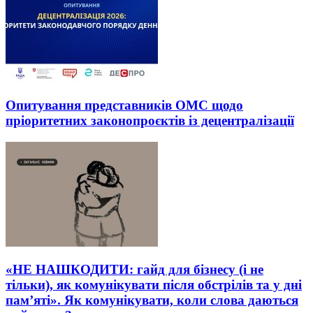
Опитування представників ОМС щодо
пріоритетних законопроєктів із децентралізації
«НЕ НАШКОДИТИ: гайд для бізнесу (і не
тільки), як комунікувати після обстрілів та у дні
пам’яті». Як комунікувати, коли слова даються