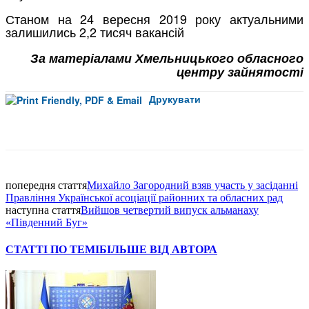
Станом на 24 вересня 2019 року актуальними
залишились 2,2 тисяч вакансій
За матеріалами
Хмельницького обласного
центру зайнятості
Друкувати
Facebook
попередня стаття
Михайло Загородний взяв участь у засіданні
Правління Української асоціації районних та обласних рад
наступна стаття
Вийшов четвертий випуск альманаху
«Південний Буг»
СТАТТІ ПО ТЕМІ
БІЛЬШЕ ВІД АВТОРА