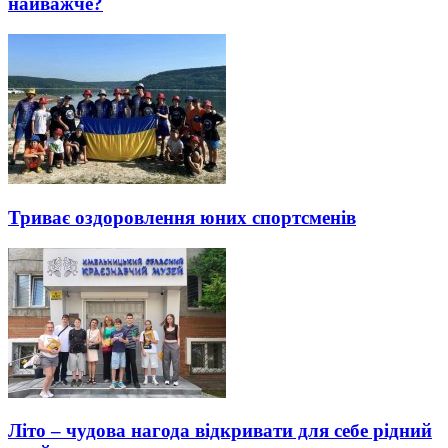
найважче?
Триває оздоровлення юних спортсменів
Літо – чудова нагода відкривати для себе рідний