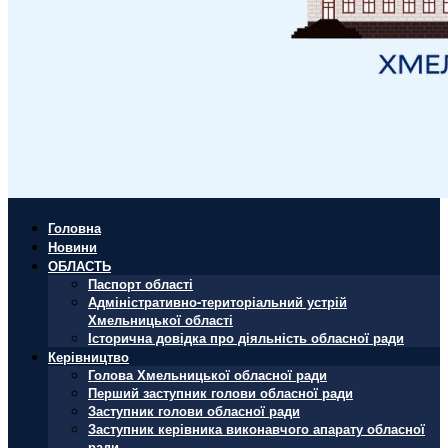
Головна
Новини
ОБЛАСТЬ
Паспорт області
Адміністративно-територіальний устрій
Хмельницької області
Історична довідка про діяльність обласної ради
Керівництво
Голова Хмельницької обласної ради
Перший заступник голови обласної ради
Заступник голови обласної ради
Заступник керівника виконавчого апарату обласної
ради