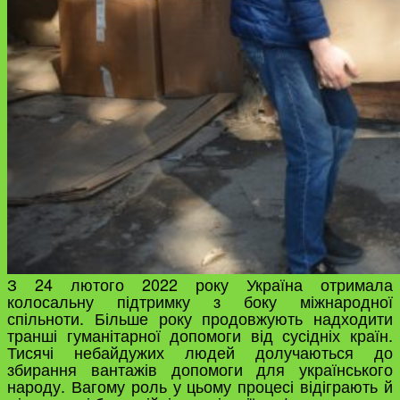
З 24 лютого 2022 року Україна отримала
колосальну підтримку з боку міжнародної
спільноти. Більше року продовжують надходити
транші гуманітарної допомоги від сусідніх країн.
Тисячі небайдужих людей долучаються до
збирання вантажів допомоги для українського
народу. Вагому роль у цьому процесі відіграють й