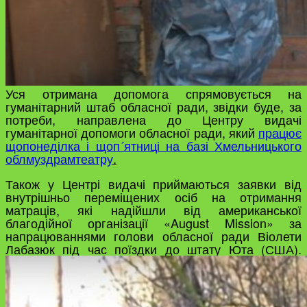
Уся отримана допомога спрямовується на
гуманітарний штаб обласної ради, звідки буде, за
потреби, направлена до Центру видачі
гуманітарної допомоги обласної ради, який
працює
щопонеділка і щоп´ятниці на базі Хмельницького
облмуздрамтеатру
.
Також у Центрі видачі приймаються заявки від
внутрішньо переміщених осіб на отримання
матраців, які надійшли від американської
благодійної організації «August Mission» за
напрацюваннями голови обласної ради Віолети
Лабазюк під час поїздки до штату Юта (США).