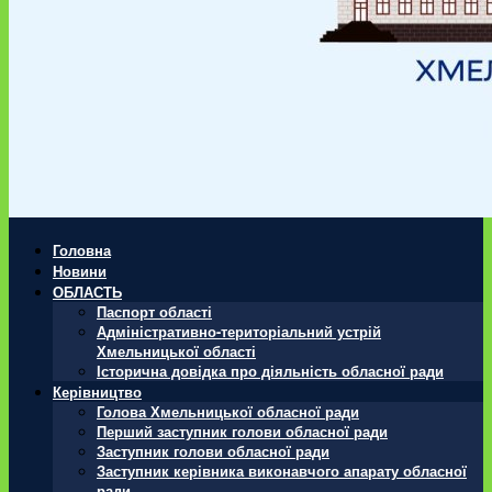
Головна
Новини
ОБЛАСТЬ
Паспорт області
Адміністративно-територіальний устрій
Хмельницької області
Історична довідка про діяльність обласної ради
Керівництво
Голова Хмельницької обласної ради
Перший заступник голови обласної ради
Заступник голови обласної ради
Заступник керівника виконавчого апарату обласної
ради