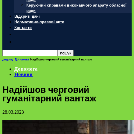
Керуючий справами виконавчого апарату обласної
ради
Відкриті дані
Нормативно-правові акти
Контакти
додому
Допомога
Надійшов черговий гуманітарний вантаж
Допомога
Новини
Надійшов черговий
гуманітарний вантаж
28.03.2023