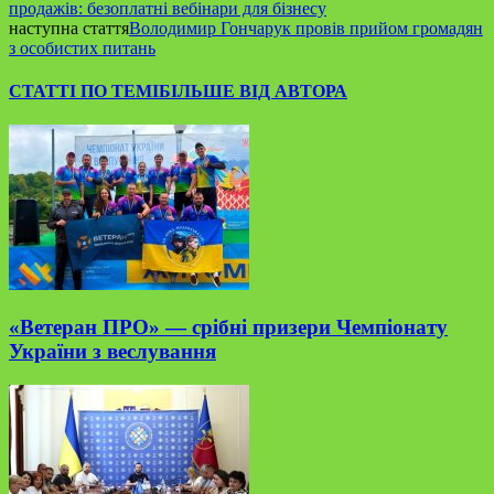
продажів: безоплатні вебінари для бізнесу
наступна стаття
Володимир Гончарук провів прийом громадян
з особистих питань
СТАТТІ ПО ТЕМІ
БІЛЬШЕ ВІД АВТОРА
«Ветеран ПРО» — срібні призери Чемпіонату
України з веслування