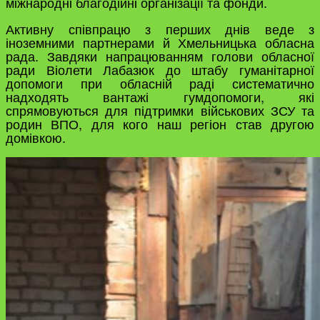
міжнародні благодійні організації та фонди.
Активну співпрацю з перших днів веде з
іноземними партнерами й Хмельницька обласна
рада. Завдяки напрацюванням голови обласної
ради Віолети Лабазюк до штабу гуманітарної
допомоги при обласній раді систематично
надходять вантажі гумдопомоги, які
спрямовуються для підтримки військових ЗСУ та
родин ВПО, для кого наш регіон став другою
домівкою.