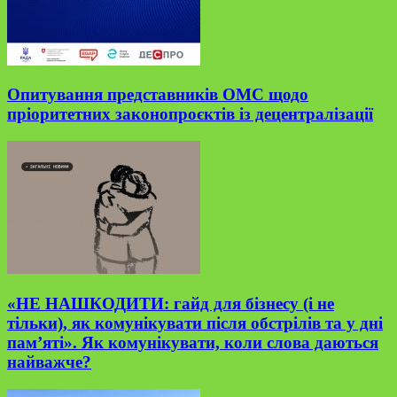
Опитування представників ОМС щодо
пріоритетних законопроєктів із децентралізації
«НЕ НАШКОДИТИ: гайд для бізнесу (і не
тільки), як комунікувати після обстрілів та у дні
пам’яті». Як комунікувати, коли слова даються
найважче?