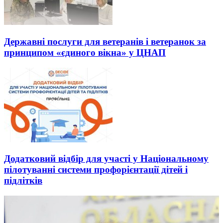
Державні послуги для ветеранів і ветеранок за
принципом «єдиного вікна» у ЦНАП
Додатковий відбір для участі у Національному
пілотуванні системи профорієнтації дітей і
підлітків