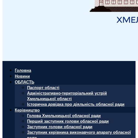
Головна
Новини
ОБЛАСТЬ
Паспорт області
Адміністративно-територіальний устрій
Хмельницької області
Історична довідка про діяльність обласної ради
Керівництво
Голова Хмельницької обласної ради
Перший заступник голови обласної ради
Заступник голови обласної ради
Заступник керівника виконавчого апарату обласної
ради