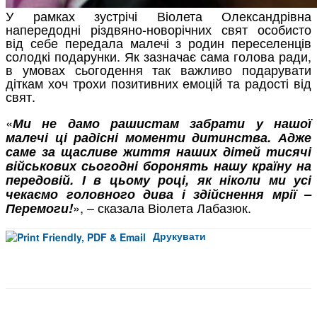
У рамках зустрічі Віолета Олександрівна
напередодні різдвяно-новорічних свят особисто
від себе передала малечі з родин переселенців
солодкі подарунки. Як зазначає сама голова ради,
в умовах сьогодення так важливо подарувати
діткам хоч трохи позитивних емоцій та радості від
свят.
«
Ми не дамо рашистам забрати у нашої
малечі ці радісні моменти дитинства. Адже
саме за щасливе життя наших дітей тисячі
військових сьогодні боронять нашу країну на
передовій. І в цьому році, як ніколи ми усі
чекаємо головного дива і здійснення мрії –
», – сказала Віолета Лабазюк.
Перемоги!
Друкувати
Facebook