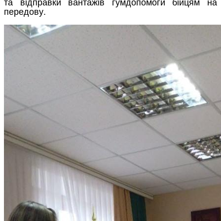
та відправки вантажів гумдопомоги бійцям на
передову.