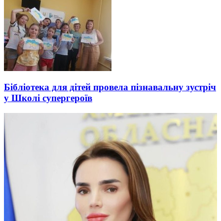
Бібліотека для дітей провела пізнавальну зустріч
у Школі супергероїв