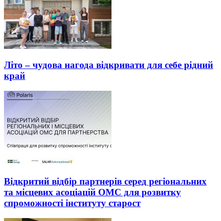
Літо – чудова нагода відкривати для себе рідний
край
Відкритий відбір партнерів серед регіональних
та місцевих асоціацій ОМС для розвитку
спроможності інституту старост