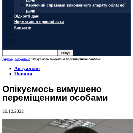
Керуючий справами виконавчого апарату обласної
ради
Відкриті дані
Нормативно-правові акти
Контакти
додому
Актуально
Опікуємось вимушено переміщеними особами
Актуально
Новини
Опікуємось вимушено
переміщеними особами
26.12.2022