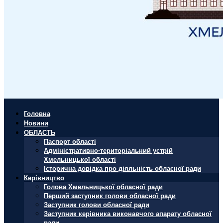
Головна
Новини
ОБЛАСТЬ
Паспорт області
Адміністративно-територіальний устрій
Хмельницької області
Історична довідка про діяльність обласної ради
Керівництво
Голова Хмельницької обласної ради
Перший заступник голови обласної ради
Заступник голови обласної ради
Заступник керівника виконавчого апарату обласної
ради