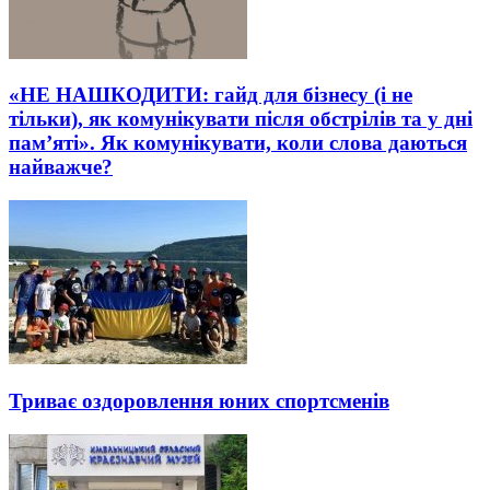
«НЕ НАШКОДИТИ: гайд для бізнесу (і не
тільки), як комунікувати після обстрілів та у дні
пам’яті». Як комунікувати, коли слова даються
найважче?
Триває оздоровлення юних спортсменів