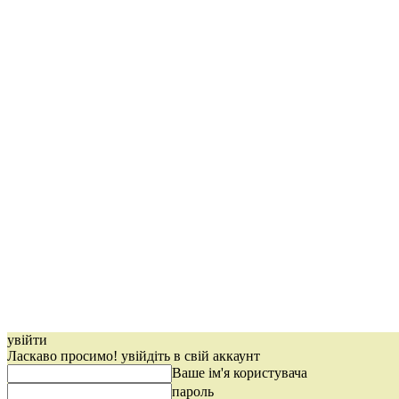
увійти
Ласкаво просимо! увійдіть в свій аккаунт
Ваше ім'я користувача
пароль