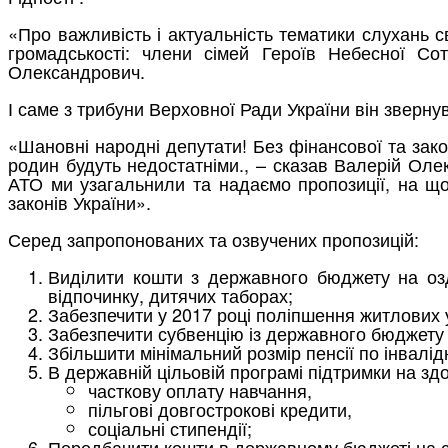
«Про важливість і актуальність тематики слухань с
громадськості: члени сімей Героїв Небесної Со
Олександрович.
І саме з трибуни Верховної Ради України він зверну
«Шановні народні депутати! Без фінансової та закон
родин будуть недостатніми., – сказав Валерій Оле
АТО ми узагальнили та надаємо пропозиції, на що
законів України».
Серед запропонованих та озвучених пропозицій:
Виділити кошти з державного бюджету на оздо
відпочинку, дитячих таборах;
Забезпечити у 2017 році поліпшення житлових у
Забезпечити субвенцію із державного бюджету н
Збільшити мінімальний розмір пенсії по інвалід
В державній цільовій програмі підтримки на зд
часткову оплату навчання,
пільгові довгострокові кредити,
соціальні стипендії;
Передбачити кошти в державному бюджеті на с