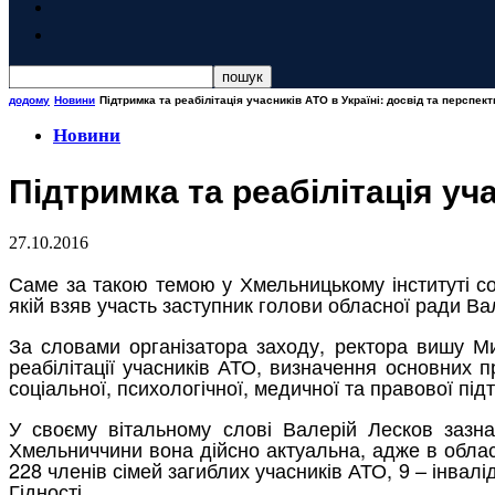
додому
Новини
Підтримка та реабілітація учасників АТО в Україні: досвід та перспек
Новини
Підтримка та реабілітація уч
27.10.2016
Саме за такою темою у Хмельницькому інституті со
якій взяв участь заступник голови обласної ради Ва
За словами організатора заходу, ректора вишу М
реабілітації учасників АТО, визначення основних 
соціальної, психологічної, медичної та правової під
У своєму вітальному слові Валерій Лесков зазн
Хмельниччини вона дійсно актуальна, адже в області
228 членів сімей загиблих учасників АТО, 9 – інвалід
Гідності .