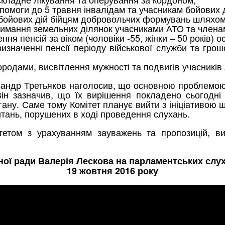
омоги до 5 травня інвалідам та учасникам бойових д
бойових дій бійцям добровольчих формувань шляхом 
имання земельних ділянок учасниками АТО та членам
 пенсій за віком (чоловіки -55, жінки – 50 років) ос
значенні пенсії періоду військової служби та грош
одами, висвітлення мужності та подвигів учасників
ксандр Третьяков наголосив, що основною проблемою
 Він зазначив, що їх вирішення покладено сьогодні
ану. Саме тому Комітет планує вийти з ініціативою 
итань, порушених в ході проведення слухань.
ітетом з урахуванням зауважень та пропозицій, в
ої ради Валерія Лескова на парламентських слу
19 жовтня 2016 року