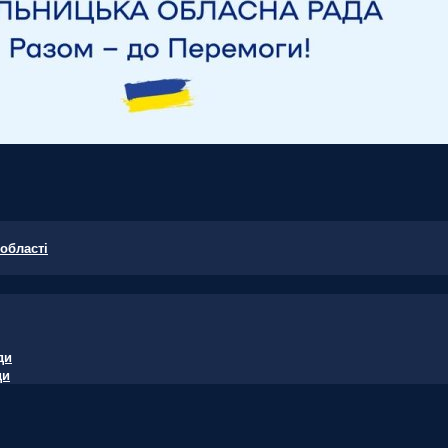
області
ди
ди