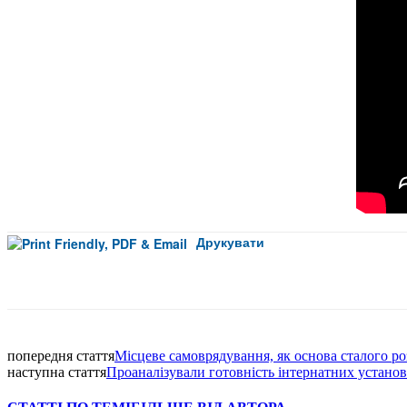
Друкувати
Facebook
попередня стаття
Місцеве самоврядування, як основа сталого р
наступна стаття
Проаналізували готовність інтернатних установ