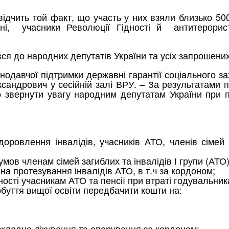
відчить той факт, що участь у них взяли близько 50
тні, учасники Революції Гідності й антитерорист
вся до народних депутатів України та усіх запрошени
одавчої підтримки державні гарантії соціального зах
ксандрович у сесійній залі ВРУ. – За результатами 
 звернути увагу народним депутатам України при п
ровлення інвалідів, учасників АТО, членів сімей з
мов членам сімей загиблих та інвалідів І групи (АТО)
а протезування інвалідів АТО, в т.ч за кордоном;
ності учасникам АТО та пенсії при втраті годувальник
обуття вищої освіти передбачити кошти на:
кладне лікування та оперування за кордоном;