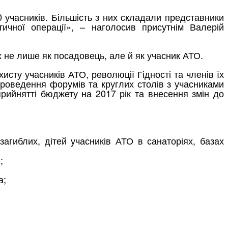
0 учасників. Більшість з них складали представники
ичної операції», – наголосив присутнім Валерій
х не лише як посадовець, але й як учасник АТО.
исту учасників АТО, революції Гідності та членів їх
проведення форумів та круглих столів з учасниками
рийнятті бюджету на 2017 рік та внесення змін до
агиблих, дітей учасників АТО в санаторіях, базах
;
а;