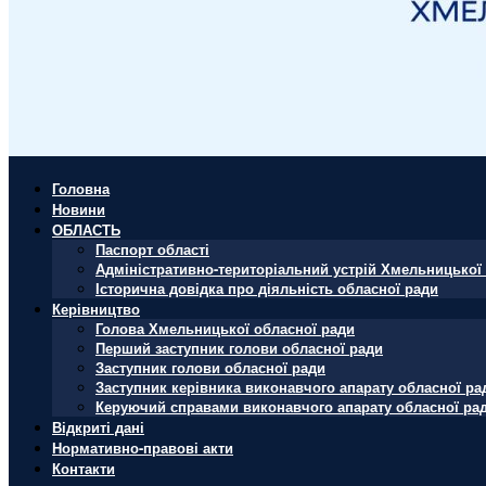
Головна
Новини
ОБЛАСТЬ
Паспорт області
Адміністративно-територіальний устрій Хмельницької 
Історична довідка про діяльність обласної ради
Керівництво
Голова Хмельницької обласної ради
Перший заступник голови обласної ради
Заступник голови обласної ради
Заступник керівника виконавчого апарату обласної ра
Керуючий справами виконавчого апарату обласної ра
Відкриті дані
Нормативно-правові акти
Контакти