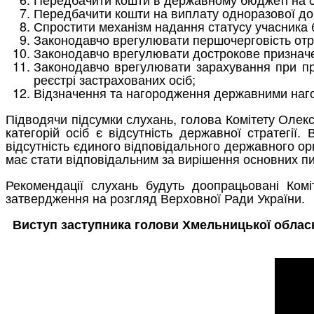
Передбачити кошти на виплату одноразової доп
Спростити механізм надання статусу учасника 
Законодавчо врегулювати першочерговість отр
Законодавчо врегулювати дострокове призначення
Законодавчо врегулювати зарахування при при
реєстрі застрахованих осіб;
Відзначення та нагородження державними нагор
Підводячи підсумки слухань, голова Комітету Оле
категорій осіб є відсутність державної стратегії.
відсутність єдиного відповідального державного орг
має стати відповідальним за вирішення основних п
Рекомендації слухань будуть доопрацьовані Ком
затвердження на розгляд Верховної Ради України.
Виступ заступника голови Хмельницької обласн