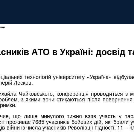
тиви
асників АТО в Україні: досвід 
ціальних технологій університету «Україна» відбула
лерій Лесков.
ихайла Чайковського, конференція проводиться з м
проблем, з якими вони стикаються після повернення 
тримки.
ачив, що лише минулого тижня взяв участь у пар
 проживає 7685 учасників бойових дій, які брали уча
ів війни із числа учасників Революції Гідності, 11 –