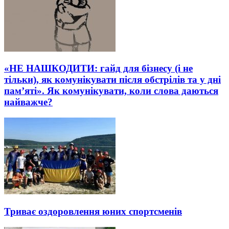
«НЕ НАШКОДИТИ: гайд для бізнесу (і не
тільки), як комунікувати після обстрілів та у дні
пам’яті». Як комунікувати, коли слова даються
найважче?
Триває оздоровлення юних спортсменів