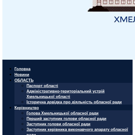
Головна
Новини
ОБЛАСТЬ
Паспорт області
Адміністративно-територіальний устрій
Хмельницької області
Історична довідка про діяльність обласної ради
Керівництво
Голова Хмельницької обласної ради
Перший заступник голови обласної ради
Заступник голови обласної ради
Заступник керівника виконавчого апарату обласної
ради