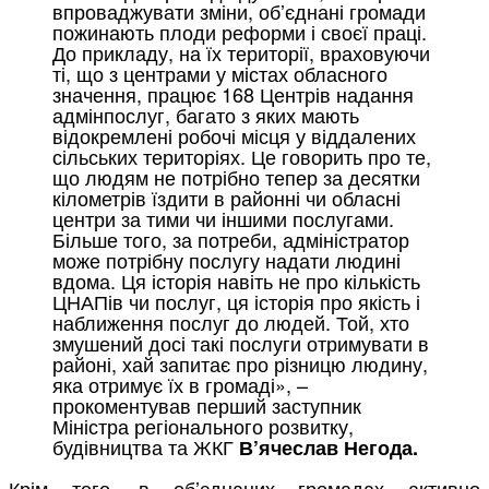
впроваджувати зміни, об’єднані громади
пожинають плоди реформи і своєї праці.
До прикладу, на їх території, враховуючи
ті, що з центрами у містах обласного
значення, працює 168 Центрів надання
адмінпослуг, багато з яких мають
відокремлені робочі місця у віддалених
сільських територіях. Це говорить про те,
що людям не потрібно тепер за десятки
кілометрів їздити в районні чи обласні
центри за тими чи іншими послугами.
Більше того, за потреби, адміністратор
може потрібну послугу надати людині
вдома. Ця історія навіть не про кількість
ЦНАПів чи послуг, ця історія про якість і
наближення послуг до людей. Той, хто
змушений досі такі послуги отримувати в
районі, хай запитає про різницю людину,
яка отримує їх в громаді», –
прокоментував перший заступник
Міністра регіонального розвитку,
будівництва та ЖКГ
В’ячеслав Негода.
Крім того, в об’єднаних громадах активно