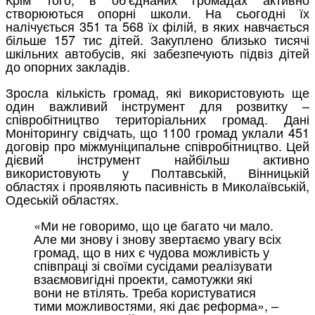
створюються опорні школи. На сьогодні їх
налічується 351 та 568 їх філій, в яких навчається
більше 157 тис дітей. Закуплено близько тисячі
шкільних автобусів, які забезпечують підвіз дітей
до опорних закладів.
Зросла кількість громад, які використовують ще
один важливий інструмент для розвитку –
співробітництво територіальних громад. Дані
Моніторингу свідчать, що 1100 громад уклали 451
договір про міжмуніципальне співробітництво. Цей
дієвий інструмент найбільш активно
використовують у Полтавській, Вінницькій
областях і проявляють пасивність в Миколаївській,
Одеській областях.
«Ми не говоримо, що це багато чи мало.
Але ми знову і знову звертаємо увагу всіх
громад, що в них є чудова можливість у
співпраці зі своїми сусідами реалізувати
взаємовигідні проекти, самотужки які
вони не втілять. Треба користуватися
тими можливостями, які дає реформа», –