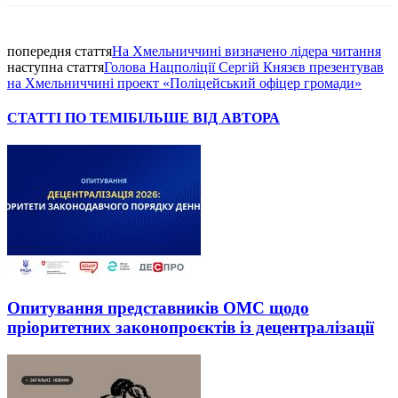
попередня стаття
На Хмельниччині визначено лідера читання
наступна стаття
Голова Нацполіції Сергій Князєв презентував
на Хмельниччині проект «Поліцейський офіцер громади»
СТАТТІ ПО ТЕМІ
БІЛЬШЕ ВІД АВТОРА
Опитування представників ОМС щодо
пріоритетних законопроєктів із децентралізації