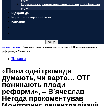
Керуючий справами виконавчого апарату обласної
ради
Відкриті дані
Нормативно-правові акти
Контакти
додому
Новини
«Поки одні громади думають, чи варто… ОТГ пожинають плоди
реформи», – В’ячеслав...
Новини
«Поки одні громади
думають, чи варто… ОТГ
пожинають плоди
реформи», – В’ячеслав
Негода прокоментував
Моніторинг децентралізації