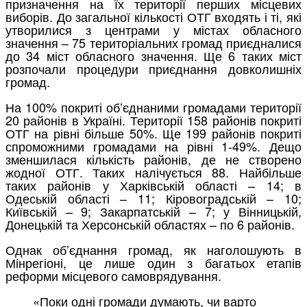
призначення на їх території перших місцевих
виборів. До загальної кількості ОТГ входять і ті, які
утворилися з центрами у містах обласного
значення – 75 територіальних громад приєдналися
до 34 міст обласного значення. Ще 6 таких міст
розпочали процедури приєднання довколишніх
громад.
На 100% покриті об’єднаними громадами території
20 районів в Україні. Території 158 районів покриті
ОТГ на рівні більше 50%. Ще 199 районів покриті
спроможними громадами на рівні 1-49%. Дещо
зменшилася кількість районів, де не створено
жодної ОТГ. Таких налічується 88. Найбільше
таких районів у Харківській області – 14; в
Одеській області – 11; Кіровоградській – 10;
Київській – 9; Закарпатській – 7; у Вінницькій,
Донецькій та Херсонській областях – по 6 районів.
Однак об’єднання громад, як наголошують в
Мінрегіоні, це лише один з багатьох етапів
реформи місцевого самоврядування.
«Поки одні громади думають, чи варто