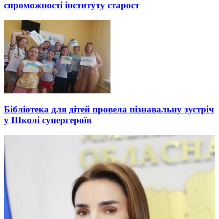
спроможності інституту старост
Бібліотека для дітей провела пізнавальну зустріч
у Школі супергероїв