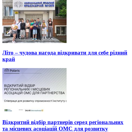
Літо – чудова нагода відкривати для себе рідний
край
Відкритий відбір партнерів серед регіональних
та місцевих асоціацій ОМС для розвитку