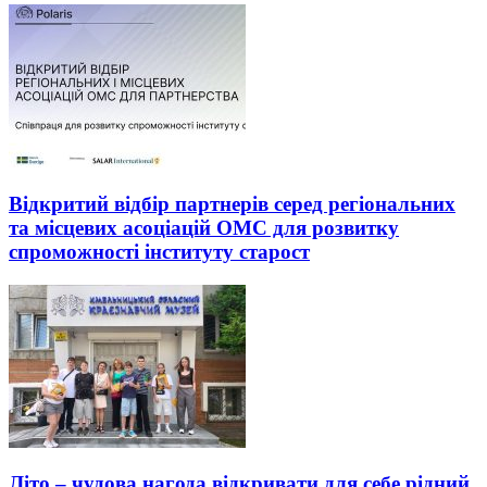
Відкритий відбір партнерів серед регіональних
та місцевих асоціацій ОМС для розвитку
спроможності інституту старост
Літо – чудова нагода відкривати для себе рідний