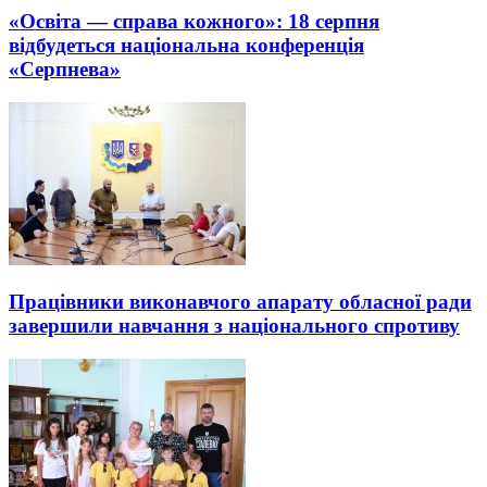
«Освіта — справа кожного»: 18 серпня
відбудеться національна конференція
«Серпнева»
Працівники виконавчого апарату обласної ради
завершили навчання з національного спротиву