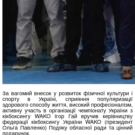
За вагомий внесок у розвиток фізичної культури і
спорту в Україні, сприяння популяризації
здорового способу життя, високий професіоналізм,
активну участь в організації чемпіонату України з
кікбоксингу WAKO Ігор Гай вручив керівництву
федерації кікбоксингу України WAKO (президент
Ольга Павленко) Подяку обласної ради та цінний
подарунок.