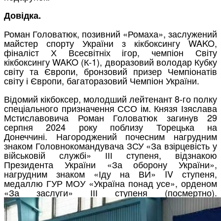
Довідка.
Роман Головатюк, позивний «Ромаха», заслужений
майстер спорту України з кікбоксингу WAKO,
фіналіст Х Всесвітніх ігор, чемпіон Світу
кікбоксингу WAKO (К-1), дворазовий володар Кубку
світу та Європи, бронзовий призер Чемпіонатів
світу і Європи, багаторазовий Чемпіон України.
Відомий кікбоксер, молодший лейтенант 8-го полку
спеціального призначення ССО ім. Князя Ізяслава
Мстиславовича Роман Головатюк загинув 29
серпня 2024 року поблизу Торецька на
Донеччині. Нагороджений почесним нагрудним
знаком Головнокомандувача ЗСУ «За взірцевість у
військовій службі» ІІІ ступеня, відзнакою
Президента України «За оборону України»,
нагрудним знаком «Іду на ВИ» IV ступеня,
медаллю ГУР МОУ «Україна понад усе», орденом
«За заслуги» ІІІ ступеня (посмертно).