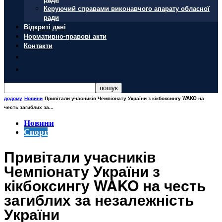
Керуючий справами виконавчого апарату обласної
ради
Відкриті дані
Нормативно-правові акти
Контакти
додому
Новини
Привітали учасників Чемпіонату України з кікбоксингу WAKO на
честь загиблих за...
Новини
Спорт
Привітали учасників
Чемпіонату України з
кікбоксингу WAKO на честь
загиблих за незалежність
України