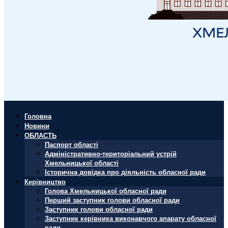
Головна
Новини
ОБЛАСТЬ
Паспорт області
Адміністративно-територіальний устрій
Хмельницької області
Історична довідка про діяльність обласної ради
Керівництво
Голова Хмельницької обласної ради
Перший заступник голови обласної ради
Заступник голови обласної ради
Заступник керівника виконавчого апарату обласної
ради