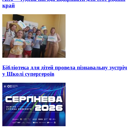
край
Бібліотека для дітей провела пізнавальну зустріч
у Школі супергероїв