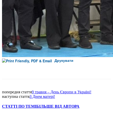
Друкувати
Facebook
попередня стаття
9 травня – День Європи в Україні!
наступна стаття
З Днем матері!
СТАТТІ ПО ТЕМІ
БІЛЬШЕ ВІД АВТОРА