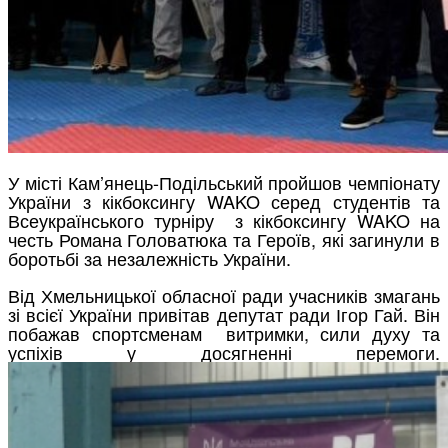
У місті Кам’янець-Подільський пройшов чемпіонату
України з кікбоксингу WAKO серед студентів та
Всеукраїнського турніру з кікбоксингу WAKO на
честь Романа Головатюка та Героїв, які загинули в
боротьбі за незалежність України.
Від Хмельницької обласної ради учасників змагань
зі всієї України привітав депутат ради Ігор Гай. Він
побажав спортсменам витримки, сили духу та
успіхів у досягненні перемоги.