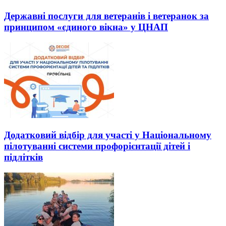
Державні послуги для ветеранів і ветеранок за
принципом «єдиного вікна» у ЦНАП
Додатковий відбір для участі у Національному
пілотуванні системи профорієнтації дітей і
підлітків