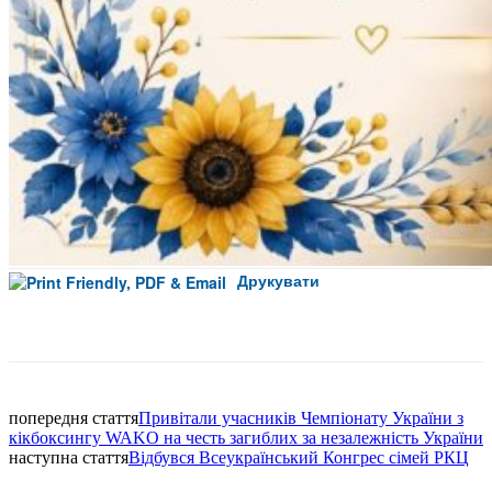
Друкувати
Facebook
попередня стаття
Привітали учасників Чемпіонату України з
кікбоксингу WAKO на честь загиблих за незалежність України
наступна стаття
Відбувся Всеукраїнський Конгрес сімей РКЦ