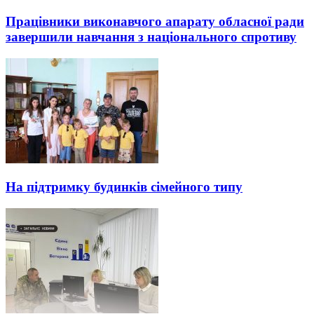
Працівники виконавчого апарату обласної ради
завершили навчання з національного спротиву
На підтримку будинків сімейного типу