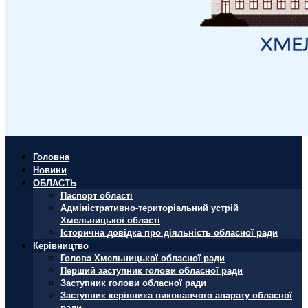
Головна
Новини
ОБЛАСТЬ
Паспорт області
Адміністративно-територіальний устрій
Хмельницької області
Історична довідка про діяльність обласної ради
Керівництво
Голова Хмельницької обласної ради
Перший заступник голови обласної ради
Заступник голови обласної ради
Заступник керівника виконавчого апарату обласної
ради