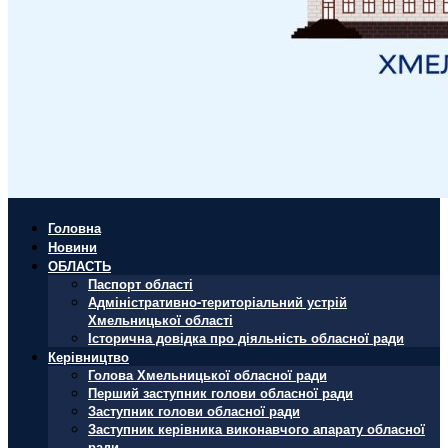
Головна
Новини
ОБЛАСТЬ
Паспорт області
Адміністративно-територіальний устрій
Хмельницької області
Історична довідка про діяльність обласної ради
Керівництво
Голова Хмельницької обласної ради
Перший заступник голови обласної ради
Заступник голови обласної ради
Заступник керівника виконавчого апарату обласної
ради