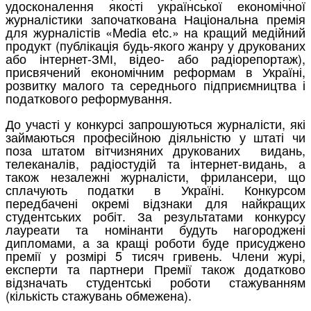
удосконалення якості української економічної
журналістики започаткована Національна премія
для журналістів «Media etc.» на кращий медійний
продукт (публікація будь-якого жанру у друкованих
або інтернет-ЗМІ, відео- або радіорепортаж),
присвячений економічним реформам в Україні,
розвитку малого та середнього підприємництва і
податкового реформування.
До участі у конкурсі запрошуються журналісти, які
займаються професійною діяльністю у штаті чи
поза штатом вітчизняних друкованих видань,
телеканалів, радіостудій та інтернет-видань, а
також незалежні журналісти, фрилансери, що
сплачують податки в Україні. Конкурсом
передбачені окремі відзнаки для найкращих
студентських робіт. За результатами конкурсу
лауреати та номінанти будуть нагороджені
дипломами, а за кращі роботи буде присуджено
премії у розмірі 5 тисяч гривень. Члени журі,
експерти та партнери Премії також додатково
відзначать студентські роботи стажуванням
(кількість стажувань обмежена).