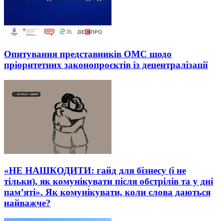
Опитування представників ОМС щодо
пріоритетних законопроєктів із децентралізації
«НЕ НАШКОДИТИ: гайд для бізнесу (і не
тільки), як комунікувати після обстрілів та у дні
пам’яті». Як комунікувати, коли слова даються
найважче?