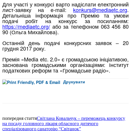
Для участі у конкурсі варто надіслати електронний
лист-заявку на e-mail:
konkurs@mediaetc.org
.
Детальніша інформація про Премію та умови
подачі робіт на конкурс за посиланням:
https://mediaetc.org/
або за телефоном 063 456 80
90 (Ольга Михайлова).
Останній день подачі конкурсних заявок – 20
грудня 2017 року.
Премія «Media etc. 2.0» є громадською ініціативою,
заснована громадськими організаціями: Інститут
податкових реформ та «Громадське радіо».
Друкувати
Facebook
попередня стаття
Світлана Ковальчук – переможець конкурсу
на посаду головного лікаря обласного дитячого
спеціалізованого санаторію “Світанок”