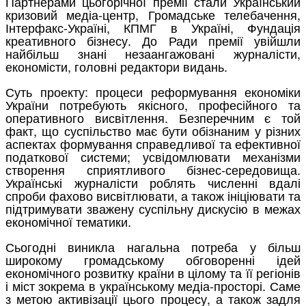
Партнерами цьогорічної премії стали Український
кризовий медіа-центр, Громадське телебачення,
Інтерфакс-Україні, КПМГ в Україні, Фундація
креативного бізнесу. До Ради премії увійшли
найбільш знані незаангажовані журналісти,
економісти, головні редактори видань.
Суть проекту: процеси реформування економіки
України потребують якісного, професійного та
оперативного висвітлення. Безперечним є той
факт, що суспільство має бути обізнаним у різних
аспектах формування справедливої та ефективної
податкової системи; усвідомлювати механізми
створення сприятливого бізнес-середовища.
Українські журналісти роблять численні вдалі
спроби фахово висвітлювати, а також ініціювати та
підтримувати зважену суспільну дискусію в межах
економічної тематики.
Сьогодні виникла нагальна потреба у більш
широкому громадському обговоренні ідей
економічного розвитку країни в цілому та її регіонів
і міст зокрема в українському медіа-просторі. Саме
з метою активізації цього процесу, а також задля