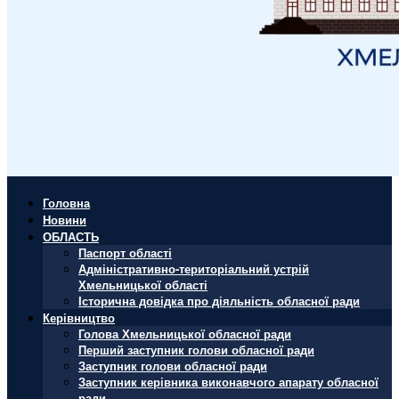
Головна
Новини
ОБЛАСТЬ
Паспорт області
Адміністративно-територіальний устрій
Хмельницької області
Історична довідка про діяльність обласної ради
Керівництво
Голова Хмельницької обласної ради
Перший заступник голови обласної ради
Заступник голови обласної ради
Заступник керівника виконавчого апарату обласної
ради