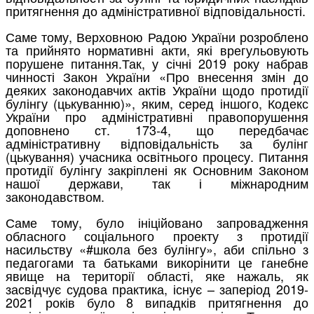
притягнення до адміністративної відповідальності.
Саме тому, Верховною Радою України розроблено
та прийнято нормативні акти, які врегульовують
порушене питання.Так, у січні 2019 року набрав
чинності Закон України «Про внесення змін до
деяких законодавчих актів України щодо протидії
булінгу (цькуванню)», яким, серед іншого, Кодекс
України про адміністративні правопорушення
доповнено ст. 173‑4, що передбачає
адміністративну відповідальність за булінг
(цькування) учасника освітнього процесу. Питання
протидії булінгу закріплені як Основним Законом
нашої держави, так і міжнародним
законодавством.
Саме тому, було ініційовано запровадження
обласного соціального проекту з протидії
насильству «#школа без булінгу», аби спільно з
педагогами та батьками викорінити це ганебне
явище на території області, яке нажаль, як
засвідчує судова практика, існує – заперіод 2019-
2021 років було 8 випадків притягнення до