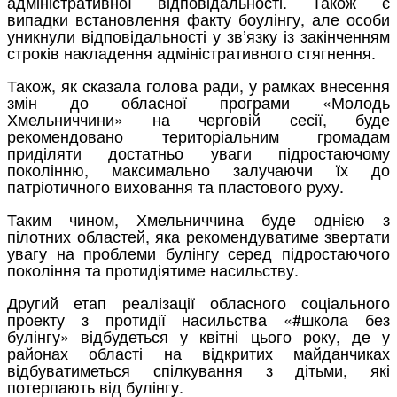
адміністративної відповідальності. Також є
випадки встановлення факту боулінгу, але особи
уникнули відповідальності у зв’язку із закінченням
строків накладення адміністративного стягнення.
Також, як сказала голова ради, у рамках внесення
змін до обласної програми «Молодь
Хмельниччини» на черговій сесії, буде
рекомендовано територіальним громадам
приділяти достатньо уваги підростаючому
поколінню, максимально залучаючи їх до
патріотичного виховання та пластового руху.
Таким чином, Хмельниччина буде однією з
пілотних областей, яка рекомендуватиме звертати
увагу на проблеми булінгу серед підростаючого
покоління та протидіятиме насильству.
Другий етап реалізації обласного соціального
проекту з протидії насильства «#школа без
булінгу» відбудеться у квітні цього року, де у
районах області на відкритих майданчиках
відбуватиметься спілкування з дітьми, які
потерпають від булінгу.