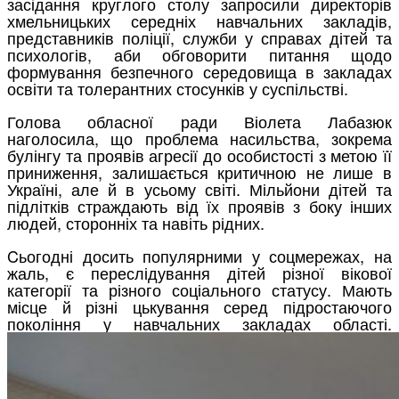
засідання круглого столу запросили директорів
хмельницьких середніх навчальних закладів,
представників поліції, служби у справах дітей та
психологів, аби обговорити питання щодо
формування безпечного середовища в закладах
освіти та толерантних стосунків у суспільстві.
Голова обласної ради Віолета Лабазюк
наголосила, що проблема насильства, зокрема
булінгу та проявів агресії до особистості з метою її
приниження, залишається критичною не лише в
Україні, але й в усьому світі. Мільйони дітей та
підлітків страждають від їх проявів з боку інших
людей, сторонніх та навіть рідних.
Cьогодні досить популярними у соцмережах, на
жаль, є переслідування дітей різної вікової
категорії та різного соціального статусу. Мають
місце й різні цькування серед підростаючого
покоління у навчальних закладах області.