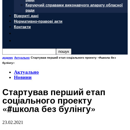
Керуючий справами виконавчого апарату обласної
ради
Відкриті дані
Нормативно-правові акти
Контакти
додому
Актуально
Стартував перший етап соціального проекту «#школа без
булінгу»
Актуально
Новини
Стартував перший етап
соціального проекту
«#школа без булінгу»
23.02.2021