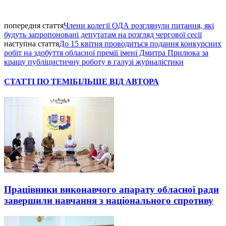
попередня стаття
Члени колегії ОДА розглянули питання, які
будуть запропоновані депутатам на розгляд чергової сесії
наступна стаття
До 15 квітня проводиться подання конкурсних
робіт на здобуття обласної премії імені Дмитра Прилюка за
кращу публіцистичну роботу в галузі журналістики
СТАТТІ ПО ТЕМІ
БІЛЬШЕ ВІД АВТОРА
Працівники виконавчого апарату обласної ради
завершили навчання з національного спротиву