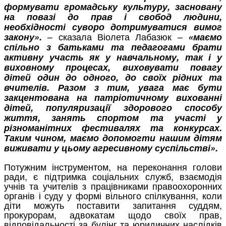
формувати громадську культуру, засновану
на повазі до прав і свобод людини,
необхідності суворо дотримуватися вимог
– сказала Віолета Лабазюк –
закону».
«маємо
спільно з батьками та педагогами брати
активну участь як у навчальному, так і у
виховному процесах, виховувати повагу
дітей один до одного, до своїх рідних та
вчителів. Разом з тим, увага має бути
закцентована на патріотичному вихованні
дітей, популяризації здорового способу
життя, занять спортом та участі у
різноманітних фестивалях та конкурсах.
Таким чином, маємо допомогти нашим дітям
виживати у цьому агресивному суспільстві».
Потужним інструментом, на переконання голови
ради, є підтримка соціальних служб, взаємодія
учнів та учителів з працівниками правоохоронних
органів і суду у формі вільного спілкування, коли
діти можуть поставити запитання суддям,
прокурорам, адвокатам щодо своїх прав,
відповідальності за булінг та юридичних наслідків