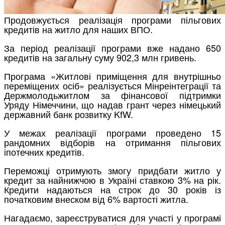
Продовжується реалізація програми пільгових
кредитів на житло для наших ВПО.
За період реалізації програми вже надано 650
кредитів на загальну суму 902,3 млн гривень.
Програма «Житлові приміщення для внутрішньо
переміщених осіб» реалізується Мінреінтеграції та
Держмолодьжитлом за фінансової підтримки
Уряду Німеччини, що надав грант через німецький
державний банк розвитку KfW.
У межах реалізації програми проведено 15
рандомних відборів на отримання пільгових
іпотечних кредитів.
Переможці отримують змогу придбати житло у
кредит за найнижчою в Україні ставкою 3% на рік.
Кредити надаються на строк до 30 років із
початковим внеском від 6% вартості житла.
Нагадаємо, зареєструватися для участі у програмі