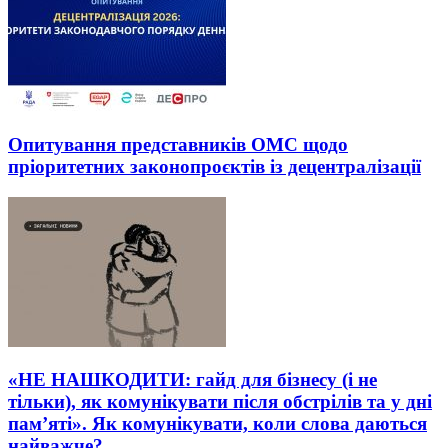
Опитування представників ОМС щодо
пріоритетних законопроєктів із децентралізації
«НЕ НАШКОДИТИ: гайд для бізнесу (і не
тільки), як комунікувати після обстрілів та у дні
пам’яті». Як комунікувати, коли слова даються
найважче?