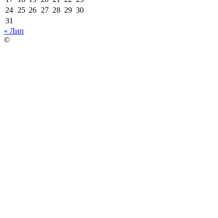
24
25
26
27
28
29
30
31
« Лип
©