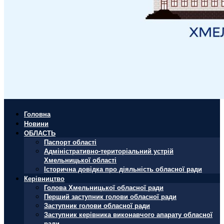
Головна
Новини
ОБЛАСТЬ
Паспорт області
Адміністративно-територіальний устрій
Хмельницької області
Історична довідка про діяльність обласної ради
Керівництво
Голова Хмельницької обласної ради
Перший заступник голови обласної ради
Заступник голови обласної ради
Заступник керівника виконавчого апарату обласної
ради