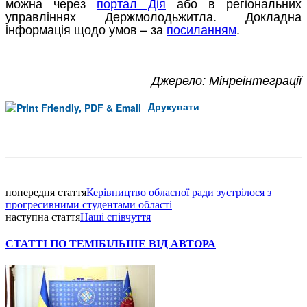
можна через
портал Дія
або в регіональних
управліннях Держмолодьжитла. Докладна
інформація щодо умов – за
посиланням
.
Джерело: Мінреінтеграції
Друкувати
Facebook
попередня стаття
Керівництво обласної ради зустрілося з
прогресивними студентами області
наступна стаття
Наші співчуття
СТАТТІ ПО ТЕМІ
БІЛЬШЕ ВІД АВТОРА