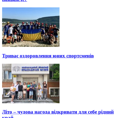
Триває оздоровлення юних спортсменів
Літо – чудова нагода відкривати для себе рідний
край