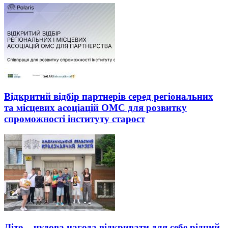
Відкритий відбір партнерів серед регіональних
та місцевих асоціацій ОМС для розвитку
спроможності інституту старост
Літо – чудова нагода відкривати для себе рідний