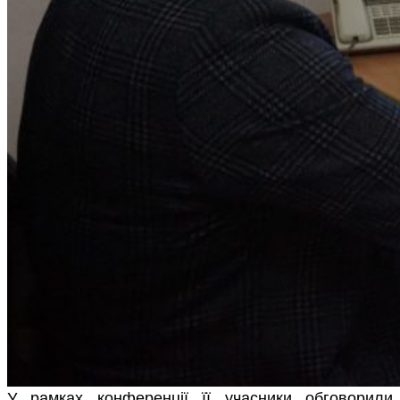
У рамках конференції її учасники обговорили