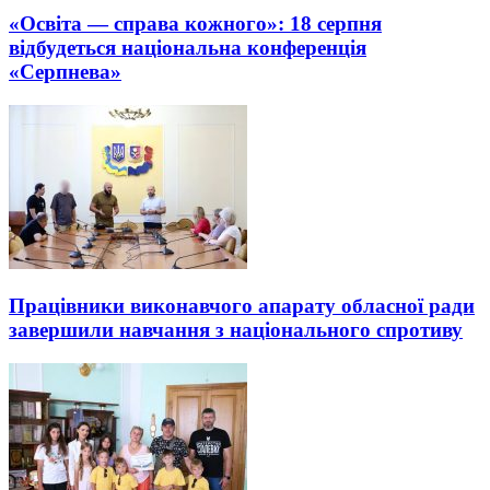
«Освіта — справа кожного»: 18 серпня
відбудеться національна конференція
«Серпнева»
Працівники виконавчого апарату обласної ради
завершили навчання з національного спротиву