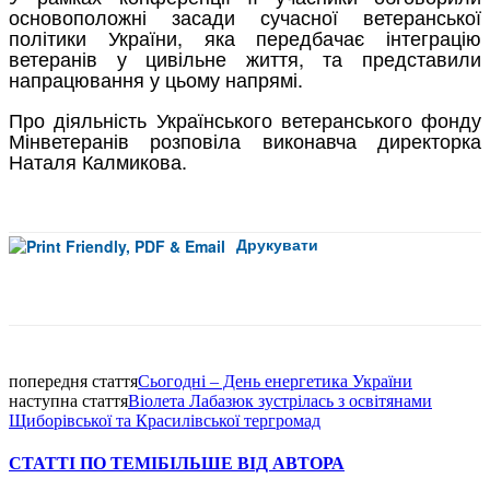
основоположні засади сучасної ветеранської
політики України, яка передбачає інтеграцію
ветеранів у цивільне життя, та представили
напрацювання у цьому напрямі.
Про діяльність Українського ветеранського фонду
Мінветеранів розповіла виконавча директорка
Наталя Калмикова.
Друкувати
Facebook
попередня стаття
Сьогодні – День енергетика України
наступна стаття
Віолета Лабазюк зустрілась з освітянами
Щиборівської та Красилівської тергромад
СТАТТІ ПО ТЕМІ
БІЛЬШЕ ВІД АВТОРА