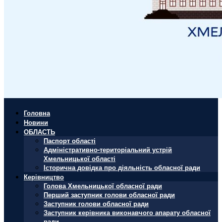
Головна
Новини
ОБЛАСТЬ
Паспорт області
Адміністративно-територіальний устрій
Хмельницької області
Історична довідка про діяльність обласної ради
Керівництво
Голова Хмельницької обласної ради
Перший заступник голови обласної ради
Заступник голови обласної ради
Заступник керівника виконавчого апарату обласної
ради