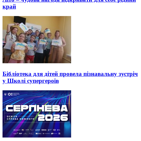
край
Бібліотека для дітей провела пізнавальну зустріч
у Школі супергероїв