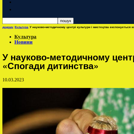
додому
Культура
У науково-методичному центрі культури і мистецтва експонується 
Культура
Новини
У науково-методичному центр
«Спогади дитинства»
10.03.2023