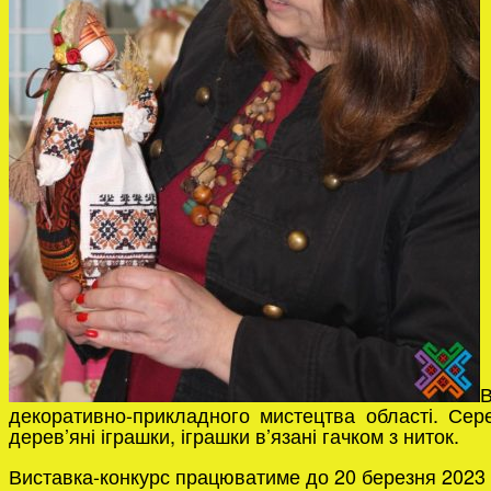
В
декоративно-прикладного мистецтва області. Сере
дерев’яні іграшки, іграшки в’язані гачком з ниток.
Виставка-конкурс працюватиме до 20 березня 2023 