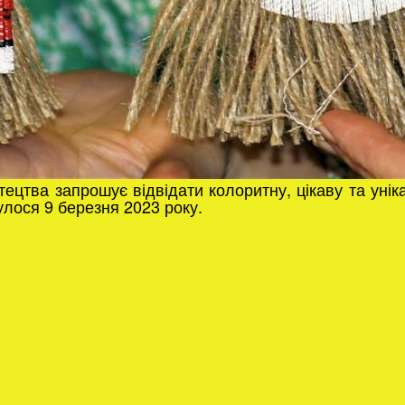
ецтва запрошує відвідати колоритну, цікаву та унік
улося 9 березня 2023 року.