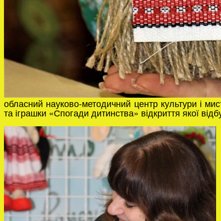
обласний науково-методичний центр культури і мист
та іграшки «Спогади дитинства» відкриття якої відб