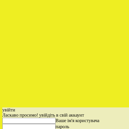
увійти
Ласкаво просимо! увійдіть в свій аккаунт
Ваше ім'я користувача
пароль