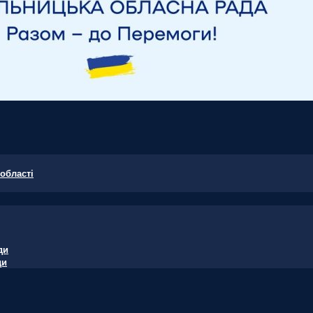
області
ди
ди