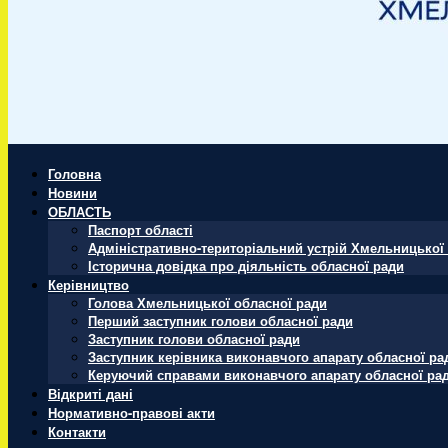
Головна
Новини
ОБЛАСТЬ
Паспорт області
Адміністративно-територіальний устрій Хмельницької 
Історична довідка про діяльність обласної ради
Керівництво
Голова Хмельницької обласної ради
Перший заступник голови обласної ради
Заступник голови обласної ради
Заступник керівника виконавчого апарату обласної ра
Керуючий справами виконавчого апарату обласної ра
Відкриті дані
Нормативно-правові акти
Контакти