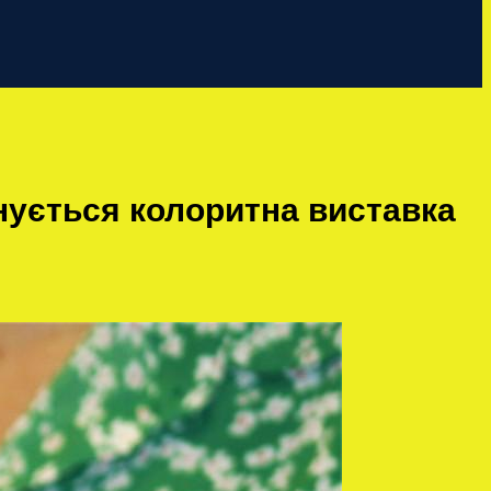
нується колоритна виставка