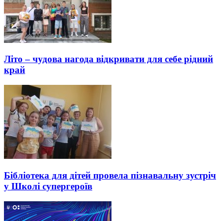
Літо – чудова нагода відкривати для себе рідний
край
Бібліотека для дітей провела пізнавальну зустріч
у Школі супергероїв