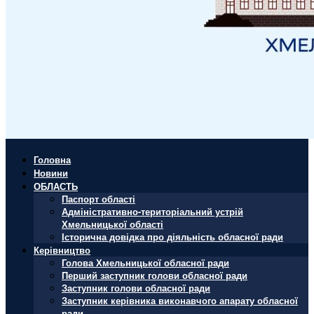
Головна
Новини
ОБЛАСТЬ
Паспорт області
Адміністративно-територіальний устрій
Хмельницької області
Історична довідка про діяльність обласної ради
Керівництво
Голова Хмельницької обласної ради
Перший заступник голови обласної ради
Заступник голови обласної ради
Заступник керівника виконавчого апарату обласної
ради