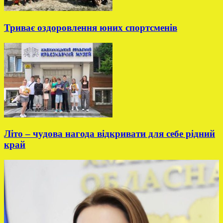
Триває оздоровлення юних спортсменів
Літо – чудова нагода відкривати для себе рідний
край