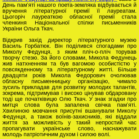
День пам’яті нашого поета-земляка відбувається й
вручення літературної премії її лауреатам.
Цьогоріч лауреаткою обласної премії стала
членкиня Національної спілки письменників
України Ольга Ткач.
Відкрив захід директор літературного музею
Василь Горбатюк. Він поділився спогадами про
Миколу Федунця, з яким пліч-о-пліч торував
творчу стезю. За його словами, Микола Федунець
жив натхненням та був вагомою особистістю у
повсякденному та літературному житті. Більше
двадцяти років Микола Федорович очолював
обласну письменницьку організацію, чимало
зусиль прикладав для розвитку молодих талантів,
зокрема, підтримував і високо цінував обдаровану
тоді ще початківицю Олю Ткач. У знак згадки про
митця слова була запалена свічка пам’яті.
Хвилиною мовчання присутні вшанували Миколу
Федунця, а також воїнів-захисників, які віддали
життя за можливість у такий непростий час
пропагувати українське слово, наснажувати
молодь патріотичним духом і силою волі.