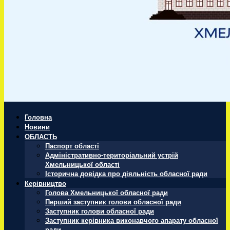
Головна
Новини
ОБЛАСТЬ
Паспорт області
Адміністративно-територіальний устрій
Хмельницької області
Історична довідка про діяльність обласної ради
Керівництво
Голова Хмельницької обласної ради
Перший заступник голови обласної ради
Заступник голови обласної ради
Заступник керівника виконавчого апарату обласної
ради