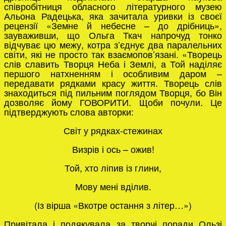
співробітниця обласного літературного музею
Альона Радецька, яка зачитала уривки із своєї
рецензії «Земне й небесне – до дрібниць»,
зауваживши, що Ольга Ткач напрочуд тонко
відчуває цю межу, котра з’єднує два паралельних
світи, які не просто так взаємопов’язані. «Творець
слів славить Творця Неба і Землі, а Той наділяє
першого натхненням і особливим даром –
передавати рядками красу життя. Творець слів
знаходиться під пильним поглядом Творця, бо Він
дозволяє йому ГОВОРИТИ. Щоби почули. Це
підтверджують слова авторки:
Світ у рядках-стежинах
Визрів і ось – ожив!
Той, хто ліпив із глини,
Мову мені вділив.
(Із вірша «Вкотре остання з літер…»)
Привітала і подякувала за творчі поради Ользі