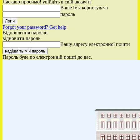
Ласкаво просимо! увійдіть в свій аккаунт
Ваше ім'я користувача
пароль
Forgot your password? Get help
Відновлення паролю
відновити пароль
Вашу адресу електронної пошти
Пароль буде по електронній пошті до вас.