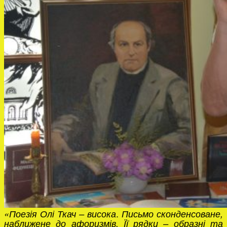
.
«Поезія Олі Ткач – висока
Письмо сконденсоване,
наближене до афоризмів. Її рядки – образні та