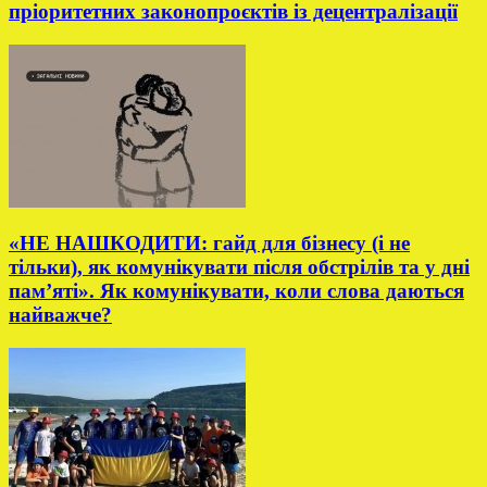
пріоритетних законопроєктів із децентралізації
«НЕ НАШКОДИТИ: гайд для бізнесу (і не
тільки), як комунікувати після обстрілів та у дні
пам’яті». Як комунікувати, коли слова даються
найважче?