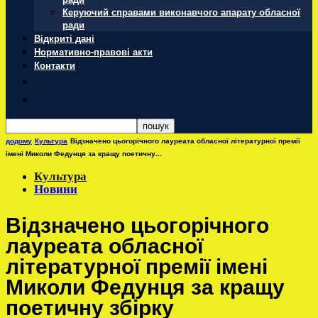
Керуючий справами виконавчого апарату обласної
ради
Відкриті дані
Нормативно-правові акти
Контакти
додому
Культура
Відзначено цьогорічного лауреата обласної літературної премії
імені Миколи Федунця за кращу поетичну...
Культура
Новини
Відзначено цьогорічного
лауреата обласної
літературної премії імені
Миколи Федунця за кращу
поетичну збірку