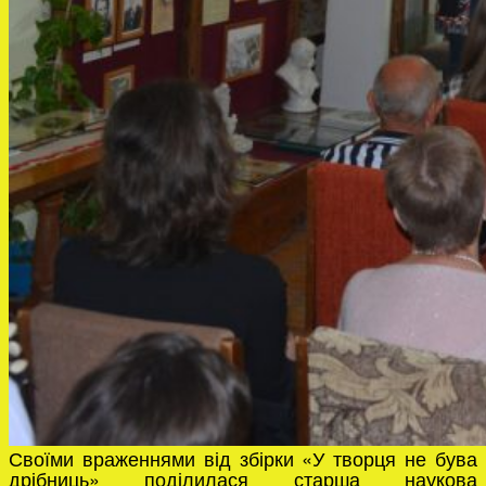
Своїми враженнями від збірки «У творця не бува
дрібниць» поділилася старша наукова