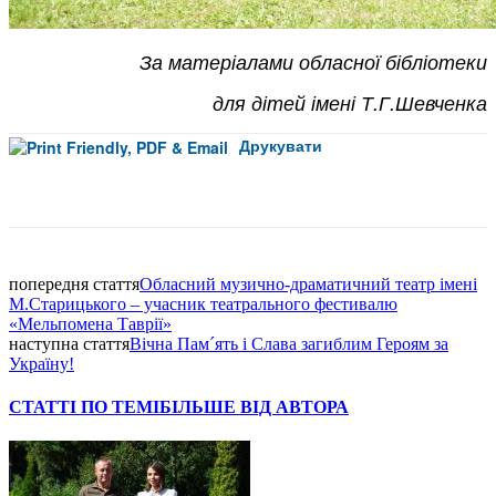
За матеріалами обласної бібліотеки
для дітей імені Т.Г.Шевченка
Друкувати
Facebook
попередня стаття
Обласний музично-драматичний театр імені
М.Старицького – учасник театрального фестивалю
«Мельпомена Таврії»
наступна стаття
Вічна Пам´ять і Слава загиблим Героям за
Україну!
СТАТТІ ПО ТЕМІ
БІЛЬШЕ ВІД АВТОРА