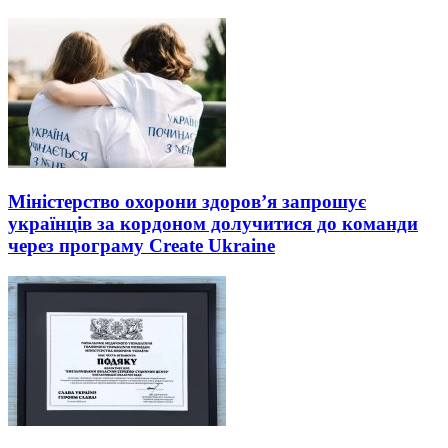
Міністерство охорони здоров’я запрошує
українців за кордоном долучитися до команди
через програму Create Ukraine