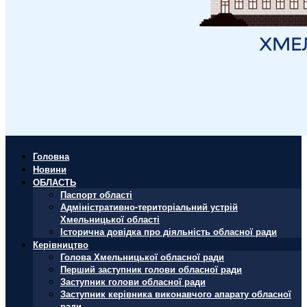
Головна
Новини
ОБЛАСТЬ
Паспорт області
Адміністративно-територіальний устрій
Хмельницької області
Історична довідка про діяльність обласної ради
Керівництво
Голова Хмельницької обласної ради
Перший заступник голови обласної ради
Заступник голови обласної ради
Заступник керівника виконавчого апарату обласної
ради