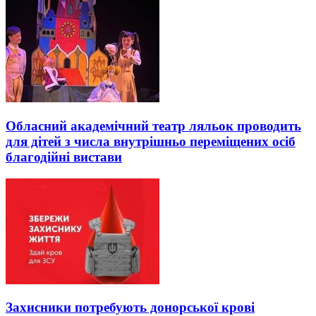
Обласний академічний театр ляльок проводить
для дітей з числа внутрішньо переміщених осіб
благодійні вистави
Захисники потребують донорської крові