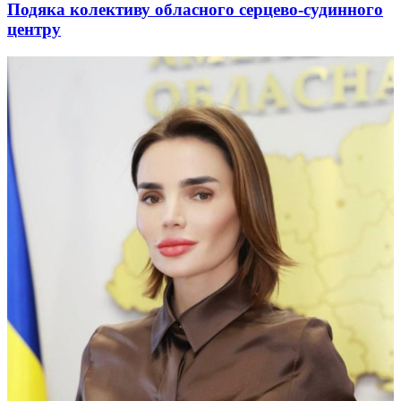
Подяка колективу обласного серцево-судинного
центру