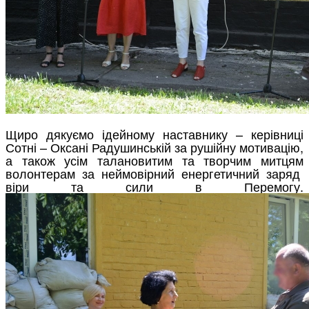
Щиро дякуємо ідейному наставнику – керівниці
Сотні – Оксані Радушинській за рушійну мотивацію,
а також усім талановитим та творчим митцям
волонтерам за неймовірний енергетичний заряд
віри та сили в Перемогу.