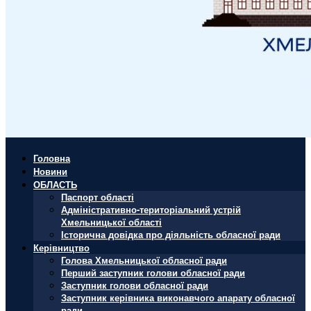
Головна
Новини
ОБЛАСТЬ
Паспорт області
Адміністративно-територіальний устрій
Хмельницької області
Історична довідка про діяльність обласної ради
Керівництво
Голова Хмельницької обласної ради
Перший заступник голови обласної ради
Заступник голови обласної ради
Заступник керівника виконавчого апарату обласної
ради