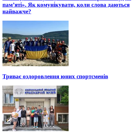
пам’яті». Як комунікувати, коли слова даються
найважче?
Триває оздоровлення юних спортсменів