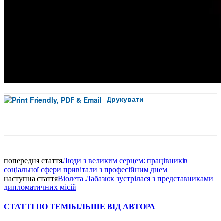
Друкувати
Facebook
попередня стаття
Люди з великим серцем: працівників
соціальної сфери привітали з професійним днем
наступна стаття
Віолета Лабазюк зустрілася з представниками
дипломатичних місій
СТАТТІ ПО ТЕМІ
БІЛЬШЕ ВІД АВТОРА