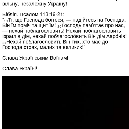
вільну, незалежну Україну!
Біблія. Псалом 113:19-21:
“₁₉ Ті, що Господа боїте́ся, — наді́йтесь на Господа:
Він їм поміч та щит їм! ₂₀ Господь пам’ятає про нас,
— нехай поблагосло́вить! Нехай поблагосло́вить
Ізраїлів дім, нехай поблагосло́вить Він дім Ааро́нів!
₂₁ Нехай поблагосло́вить Він тих, хто має до
Господа страх, мали́х та великих!”
Слава Українським Воїнам!
Слава Україні!