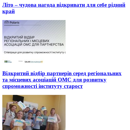
Літо – чудова нагода відкривати для себе рідний
край
Відкритий відбір партнерів серед регіональних
та місцевих асоціацій ОМС для розвитку
спроможності інституту старост