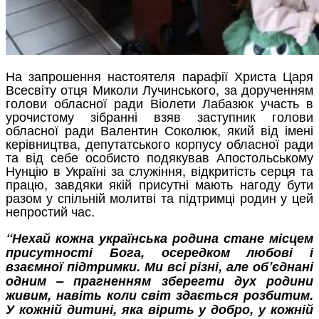
На запрошення настоятеля парафії Христа Царя
Всесвіту отця Миколи Лучинського, за дорученням
голови обласної ради Віолети Лабазюк участь в
урочистому зібранні взяв заступник голови
обласної ради Валентин Соколюк, який від імені
керівництва, депутатського корпусу обласної ради
та від себе особисто подякував Апостольському
Нунцію в Україні за служіння, відкритість серця та
працю, завдяки якій присутні мають нагоду бути
разом у спільній молитві та підтримці родин у цей
непростий час.
“Нехай кожна українська родина стане місцем
присутності Бога, осередком любові і
взаємної підтримки. Ми всі різні, але об’єднані
одним – прагненням зберегти дух родини
живим, навіть коли світ здається розбитим.
У кожній дитині, яка вірить у добро, у кожній