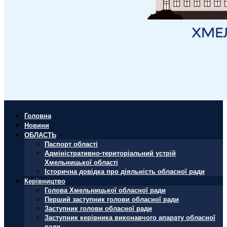
Головна
Новини
ОБЛАСТЬ
Паспорт області
Адміністративно-територіальний устрій
Хмельницької області
Історична довідка про діяльність обласної ради
Керівництво
Голова Хмельницької обласної ради
Перший заступник голови обласної ради
Заступник голови обласної ради
Заступник керівника виконавчого апарату обласної
ради