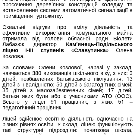
просочення дерев’яних конструкцій коледжу та
встановлення системи автоматичної сигналізації в
приміщення гуртожитку.
Схвальні відгуки про вмілу діяльність та
ефективне використання комунального майна
отримала від голови обласної ради Віолети
Лабазюк директор
Кам’янець-Подільського
Олена
ліцею І-ІІІ ступенів «Славутинка»
Козлова.
За словами Олени Козлової, наразі у закладі
навчається 380 вихованців шкільного віку, з них: 3
дітей, позбавлених батьківського піклування; 13
дітей з інвалідністю; 50 дітей з багатодітних сімей;
35 дітей з малозабезпечених сімей; 17 дітей,
батьки яких були або є учасниками АТО (ООС).
Всього у ліцеї 91 працівник, з яких 51 –
педагогічний працівник.
Ліцей здійснює освітню діяльність одночасно на
різних рівнях освіти. У складі ліцею функціонують
такі структурні підрозділи: початкова школа,