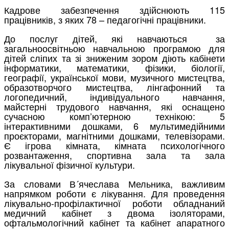
Кадрове забезпечення здійснюють 115
працівників, з яких 78 – педагогічні працівники.
До послуг дітей, які навчаються за
загальноосвітньою навчальною програмою для
дітей сліпих та зі зниженим зором діють кабінети
інформатики, математики, фізики, біології,
географії, української мови, музичного мистецтва,
образотворчого мистецтва, лінгафонний та
логопедичний, індивідуального навчання,
майстерні трудового навчання, які оснащено
сучасною комп’ютерною технікою: 5
інтерактивними дошками, 6 мультимедійними
проєкторами, магнітними дошками, телевізорами.
Є ігрова кімната, кімната психологічного
розвантаження, спортивна зала та зала
лікувальної фізичної культури.
За словами В´ячеслава Мельника, важливим
напрямком роботи є лікування. Для проведення
лікувально-профілактичної роботи обладнаний
медичний кабінет з двома ізоляторами,
офтальмологічний кабінет та кабінет апаратного