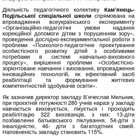
Діяльність педагогічного колективу
Кам’янець-
спрямована на
Подільської спеціальної школи
впровадження всеукраїнського експерименту
«Організаційно-педагогічні умови надання
корекційної допомоги дітям з порушенням зору»,
проведення дослідно-експериментальної роботи з
проблеми «Психолого-педагогічне проектування
особистісного розвитку дітей з особливими
потребами в системі навчально-виховного
процесу», вирішення проблеми «Особистісно-
зорієнтоване навчання і виховання, впровадження
інноваційних технологій, як ефективний засіб
реабілітації та формування життєвих
компетентностей здобувачів освіти».
Як зазначив директор закладу В’ячеслав Мельник,
при проєктній потужності 280 учнів наразі у закладі
навчається виховується, лікується і проходить
реабілітацію 322 вихованців, з них: 13-діти
позбавленні батьківського піклування, 54-діти з
інвалідністю, 46- діти з багатодітних сімей.
Наповненість закладу становить 115%.