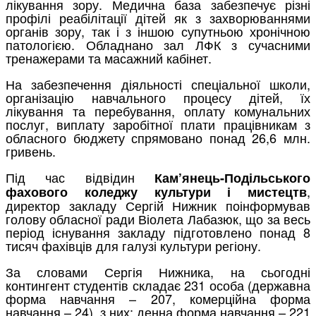
лікування зору. Медична база забезпечує різні
профілі реабілітації дітей як з захворюваннями
органів зору, так і з іншою супутньою хронічною
патологією. Обладнано зал ЛФК з сучасними
тренажерами та масажний кабінет.
На забезпечення діяльності спеціальної школи,
організацію навчального процесу дітей, їх
лікування та перебування, оплату комунальних
послуг, виплату заробітної плати працівникам з
обласного бюджету спрямовано понад 26,6 млн.
гривень.
Під час відвідин
Кам’янець-Подільського
,
фахового коледжу культури і мистецтв
директор закладу Сергій Нижник поінформував
голову обласної ради Віолета Лабазюк, що за весь
період існування закладу підготовлено понад 8
тисяч фахівців для галузі культури регіону.
За словами Сергія Нижника, на сьогодні
контингент студентів складає 231 особа (державна
форма навчання – 207, комерційна форма
навчання – 24), з них: денна форма навчання – 221