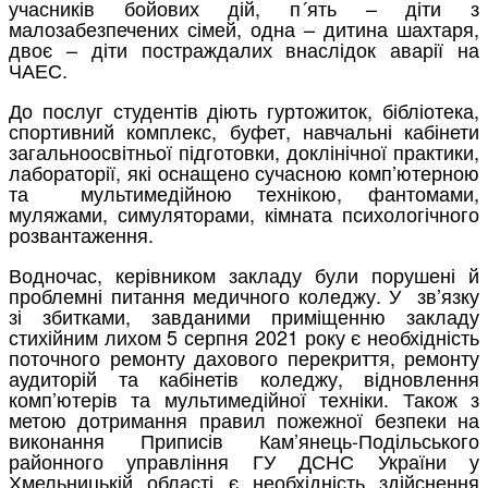
учасників бойових дій, п´ять – діти з
малозабезпечених сімей, одна – дитина шахтаря,
двоє – діти постраждалих внаслідок аварії на
ЧАЕС.
До послуг студентів діють гуртожиток, бібліотека,
спортивний комплекс, буфет, навчальні кабінети
загальноосвітньої підготовки, доклінічної практики,
лабораторії, які оснащено сучасною комп’ютерною
та мультимедійною технікою, фантомами,
муляжами, симуляторами, кімната психологічного
розвантаження.
Водночас, керівником закладу були порушені й
проблемні питання медичного коледжу. У зв’язку
зі збитками, завданими приміщенню закладу
стихійним лихом 5 серпня 2021 року є необхідність
поточного ремонту дахового перекриття, ремонту
аудиторій та кабінетів коледжу, відновлення
комп’ютерів та мультимедійної техніки. Також з
метою дотримання правил пожежної безпеки на
виконання Приписів Кам’янець-Подільського
районного управління ГУ ДСНС України у
Хмельницькій області є необхідність здійснення