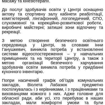
масажу та кінезіотерапії.
До послуг здобувачів освіти у Центрі оснащено
актову та спортивну залу кабінети реабілітації,
комп’ютерний, лінгафонний, логопедичний, СПО,
слухомовної та корекційно-розвиткової роботи,
виробничі майстерні; затишні зони відпочину та
рекреації.
З метою створення безпечного освітнього
середовища у Центрі, за словами Інни
Ганушкевич, виникла потреба у встановленні
системи відеоспостереження – у навчальних
приміщеннях та на території Центру, а також з
метою організації безпечного харчування
здобувачів освіти виникла потреба у придбанні
кухонного інвентарю.
Попри насичений графік об’їздів комунальних
закладів, Віолета Лабазюк предметно
поспілкувалась і з керівниками, і з працівниками та
вихованцями кожного з них. Адже головне для
обласної ради, аби усі, хто перебуває в наших
закладах, мали комфортні умови та були