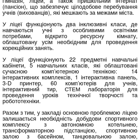
гімназія, ліцей, а також пришкільний інтернат
(пансіон), що забезпечує цілодобове перебування
учнів (вихованців), які мешкають за межами міста.
У ліцеї функціонують два інклюзивні класи, де
навчаються учні з особливими освітніми
потребами, відкрито ресурсну кімнату,
облаштовану усім необхідним для проведення
корекційних занять.
У ліцеї функціонують 22 предметні навчальні
кабінети, 5 навчальних класів, які облаштовані
сучасною комп’ютерною технікою: 14
інтерактивних комплексів, 1 інтерактивна панель,
3-D принтер, 60 комп’ютерів для учнів,
інтерактивний тир, СТЕМ лабораторія для
проведення уроків технічної творчості та
робототехніки.
Разом з тим, у закладі основною проблемою ліцею
залишається необхідність добудови спортивного
комплексу з автономною котельнею,
трансформаторною підстанцією, спортивною
залою з басейном, танцювальною залою,