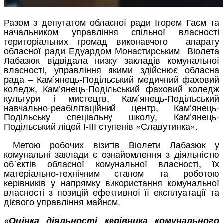
Разом з депутатом обласної ради Ігорем Гаєм та
начальником управління спільної власності
територіальних громад виконавчого апарату
обласної ради Едуардом Монастирським Віолета
Лабазюк відвідала низку закладів комунальної
власності, управління якими здійснює обласна
рада – Кам’янець-Подільський медичний фаховий
коледж, Кам’янець-Подільський фаховий коледж
культури і мистецтв, Кам’янець-Подільський
навчально-реабілітаційний центр, Кам’янець-
Подільську спеціальну школу, Кам’янець-
Подільський ліцей І-ІІІ ступенів «Славутинка».
Метою робочих візитів Віолети Лабазюк у
комунальні заклади є ознайомлення з діяльністю
об´єктів обласної комунальної власності, їх
матеріально-технічним станом та роботою
керівників у напрямку використання комунальної
власності з позицій ефективної її експлуатації та
дієвого управління майном.
«Оцінка діяльності керівника комунального