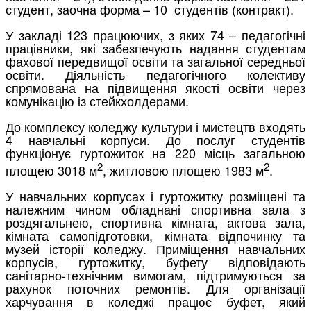
студент, заочна форма – 10 студентів (контракт).
У закладі 123 працюючих, з яких 74 – педагогічні
працівники, які забезпечують надання студентам
фахової передвищої освіти та загальної середньої
освіти. Діяльність педагогічного колективу
спрямована на підвищення якості освіти через
комунікацію із стейкхолдерами.
До комплексу коледжу культури і мистецтв входять
4 навчальні корпуси. До послуг студентів
функціонує гуртожиток на 220 місць загальною
2
2
площею 3018 м
, житловою площею 1983 м
.
У навчальних корпусах і гуртожитку розміщені та
належним чином обладнані спортивна зала з
роздягальнею, спортивна кімната, актова зала,
кімната самопідготовки, кімната відпочинку та
музей історії коледжу. Приміщення навчальних
корпусів, гуртожитку, буфету відповідають
санітарно-технічним вимогам, підтримуються за
рахунок поточних ремонтів. Для організації
харчування в коледжі працює буфет, який