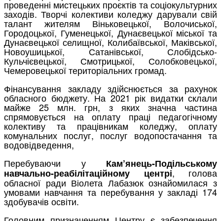
проведенні мистецьких проєктів та соціокультурних
заходів. Творчі колективи коледжу дарували свій
талант жителям Віньковецької, Волочиської,
Городоцької, Гуменецької, Дунаєвецької міської та
Дунаєвецької селищної, Колибаївської, Маківської,
Новоушицької, Сатанівської, Слобідсько-
Кульчієвецької, Смотрицької, Солобковецької,
Чемеровецької територіальних громад.
Фінансування закладу здійснюється за рахунок
обласного бюджету. На 2021 рік видатки склали
майже 25 млн. грн, з яких значна частина
спрямовується на оплату праці педагогічному
колективу та працівникам коледжу, оплату
комунальних послуг, послуг водопостачання та
водовідведення,
Перебуваючи у
Кам’янець-Подільському
, голова
навчально-реабілітаційному центрі
обласної ради Віолета Лабазюк ознайомилася з
умовами навчання та перебування у закладі 174
здобувачів освіти.
Головним призначенням Центру є забезпечення