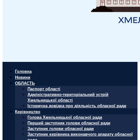
Головна
Новини
ОБЛАСТЬ
Паспорт області
Адміністративно-територіальний устрій
Хмельницької області
Історична довідка про діяльність обласної ради
Керівництво
Голова Хмельницької обласної ради
Перший заступник голови обласної ради
Заступник голови обласної ради
Заступник керівника виконавчого апарату обласної
ради