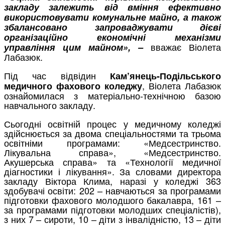
закладу залежить від вміння ефективно
використовувати комунальне майно, а також
збалансовано запроваджувати дієві
організаційно­ економічні механізми
вважає Віолета
управління цим майном», –
Лабазюк.
Під час відвідин
Кам’янець-Подільського
, Віолета Лабазюк
медичного фахового коледжу
ознайомилася з матеріально-технічною базою
навчального закладу.
Сьогодні освітній процес у медичному коледжі
здійснюється за двома спеціальностями та трьома
освітніми програмами: «Медсестринство.
Лікувальна справа», «Медсестринство.
Акушерська справа» та «Технології медичної
діагностики і лікування». За словами директора
закладу Віктора Клима, наразі у коледжі 363
здобувачі освіти: 202 – навчаються за програмами
підготовки фахового молодшого бакалавра, 161 –
за програмами підготовки молодших спеціалістів),
з них 7 – сироти, 10 – діти з інвалідністю, 13 – діти