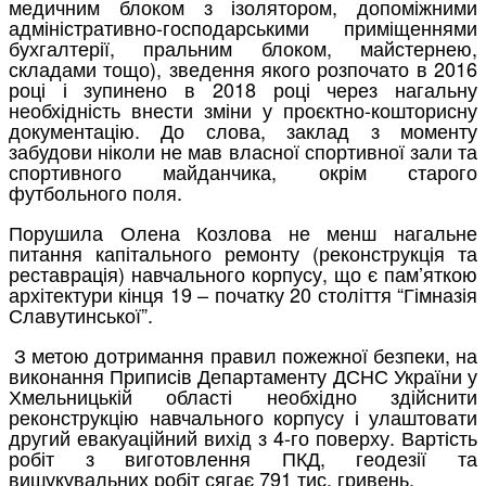
медичним блоком з ізолятором, допоміжними
адміністративно-господарськими приміщеннями
бухгалтерії, пральним блоком, майстернею,
складами тощо), зведення якого розпочато в 2016
році і зупинено в 2018 році через нагальну
необхідність внести зміни у проєктно-кошторисну
документацію. До слова, заклад з моменту
забудови ніколи не мав власної спортивної зали та
спортивного майданчика, окрім старого
футбольного поля.
Порушила Олена Козлова не менш нагальне
питання капітального ремонту (реконструкція та
реставрація) навчального корпусу, що є пам’яткою
архітектури кінця 19 – початку 20 століття “Гімназія
Славутинської”.
З метою дотримання правил пожежної безпеки, на
виконання Приписів Департаменту ДСНС України у
Хмельницькій області необхідно здійснити
реконструкцію навчального корпусу і улаштовати
другий евакуаційний вихід з 4-го поверху. Вартість
робіт з виготовлення ПКД, геодезії та
вишукувальних робіт сягає 791 тис. гривень.