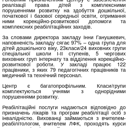
реалізації права дітей з комплексними
порушеннями розвитку на здобуття дошкільної,
початкової і базової середньої освіти, отримання
ними корекційно-розвиткової допомоги та
комплексних реабілітаційних заходів.
За словами директора закладу Інни Ганушкевич,
наповненість закладу сягає 97% – одна група для
дітей дошкільного віку, 23класи/24 виховних групи
спеціальної школи І-ІІ ступенів, 5 чергових
виховних груп інтернату та відділення корекційно-
розвиткової роботи. У закладі працює 122
працівники, з яких 79 педагогічних працівників та
медичний та технічний персонал.
Центр є багатопрофільним. Класи/групи
комплектуються учнями з однорідними
порушеннями розвитку.
Реабілітаційні послуги надаються відповідно до
призначень лікарів та програм реабілітації осіб з
інвалідністю. Вихованці займаються з вчителем-
реабілітологом, вчителем ЛФК, проходять курси