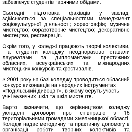
забезпечує студентів гарячими обідами.
Сьогодні підготовка фахівців у закладі
здійснюється за спеціальностями менеджмент
соціокультурної діяльності; хореографія; музичне
мистецтво; образотворче мистецтво; декоративне
мистецтво, реставрація.
Окрім того, у коледжі працюють творчі колективи,
а студенти коледжу неодноразово ставали
лауреатами та дипломантами престижних
обласних, всеукраїнських та міжнародних
мистецьких конкурсів та фестивалів.
З 2001 року на базі коледжу проводиться обласний
конкурс виконавців на народних інструментах
«Подільський дивоцвіт», в якому беруть участь
учні музичних шкіл та шкіл мистецтв.
Варто зазначити, що керівництвом коледжу
укладені договори про співпрацю з 18
територіальними громадами Хмельницької області.
Коледж надає методичну та практичну допомогу в
організації роботи творчих колективів та