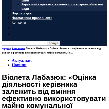
Керуючий справами виконавчого апарату обласної
ради
Відкриті дані
Нормативно-правові акти
Контакти
додому
Актуально
Віолета Лабазюк: «Оцінка діяльності керівника залежить від
вміння ефективно використовувати майно комунальної...
Актуально
Новини
Віолета Лабазюк: «Оцінка
діяльності керівника
залежить від вміння
ефективно використовувати
майно комунальної